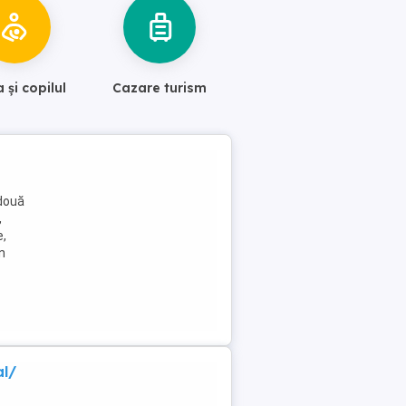
și copilul
Cazare turism
 două
,
e,
n
al/