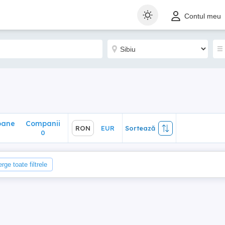
ane
Companii
RON
EUR
Sortează
Contul meu
0
oane
Companii
RON
EUR
Sortează
0
0
rge toate filtrele