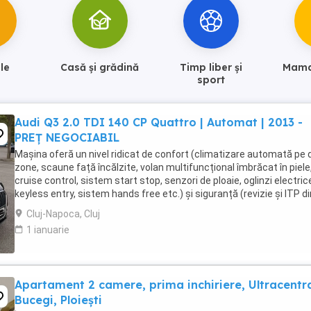
le
Casă și grădină
Timp liber și
Mama 
sport
Audi Q3 2.0 TDI 140 CP Quattro | Automat | 2013 -
PREȚ NEGOCIABIL
Mașina oferă un nivel ridicat de confort (climatizare automată pe
zone, scaune față încălzite, volan multifuncțional îmbrăcat în piele
cruise control, sistem start stop, senzori de ploaie, oglinzi electric
keyless entry, sistem hands free etc.) și siguranță (revizie și ITP di
iunie 2026, plăcuțe ...
Cluj-Napoca, Cluj
1 ianuarie
Apartament 2 camere, prima inchiriere, Ultracentr
Bucegi, Ploiești