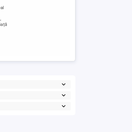
al
,
iață