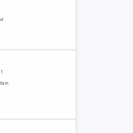
ul
 1
da in