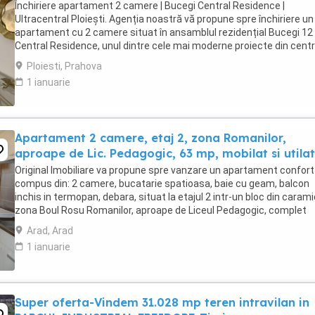
Închiriere apartament 2 camere | Bucegi Central Residence |
Ultracentral Ploiești. Agenția noastră vă propune spre închiriere un
apartament cu 2 camere situat în ansamblul rezidențial Bucegi 12
Central Residence, unul dintre cele mai moderne proiecte din centr
municipiului Ploiești, poziționat în ...
Ploiesti, Prahova
1 ianuarie
Apartament 2 camere, etaj 2, zona Romanilor,
aproape de Lic. Pedagogic, 63 mp, mobilat si utilat
Original Imobiliare va propune spre vanzare un apartament confort
compus din: 2 camere, bucatarie spatioasa, baie cu geam, balcon
inchis in termopan, debara, situat la etajul 2 intr-un bloc din carami
zona Boul Rosu Romanilor, aproape de Liceul Pedagogic, complet
mobilat si utilat, suprafata ...
Arad, Arad
1 ianuarie
Super oferta-Vindem 31.028 mp teren intravilan in