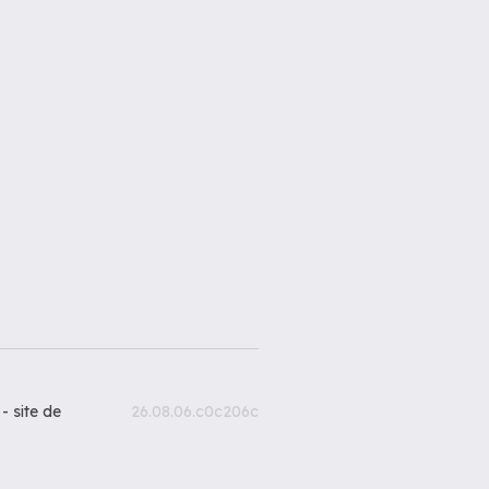
 -
site de
26.08.06.c0c206c