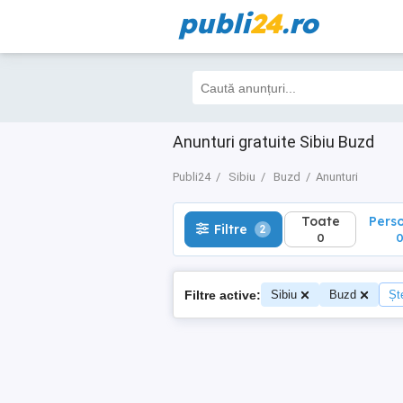
publi
24
.ro
Toate
Perso
Filtre
2
0
0
Anunturi gratuite Sibiu Buzd
Publi24
Sibiu
Buzd
Anunturi
Toate
Pers
Filtre
2
0
Filtre active:
Sibiu
Buzd
Ște