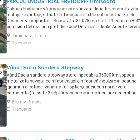
PARCUL INDUSTRIAL FREIDORF-Timisoara
Gabrian Imobiliare vă propune spre vânzare doua terenuri intravila
multiple avantaje, situate în Timișoara, în Parcul Industrial Freidorf.
Descrierea proprietății: Suprafață: 31.028 mp Preț: 11 euro mp + 3
comision Cel mai bun preț din zonă! Destinații ideale: Aceste terenu
intravilane sunt ...
Timisoara, Timis
1 ianuarie
Vând Dacia Sandero Stepway
Vând Dacia sandero stepway,stare inpecabila,35000 km,vopsea
metalizata,navigatiedin fabrica,gpl din fabrică incalzire in scaune
,geamuri electrice ,varianta full option,cauciucuri noi de vara
continental(folosite 3 săptămâni)prima inmatriculare decembrie
2021,Gsi,computer de bord,aer conditionat,inchidere ...
Brasov, Brasov
1 ianuarie