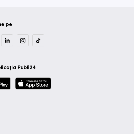
ne pe
licația Publi24