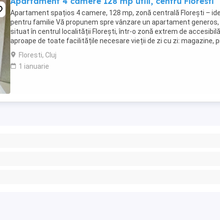
Apartament 4 camere 128 mp utili, centru Floresti
Apartament spațios 4 camere, 128 mp, zonă centrală Florești – ide
pentru familie Vă propunem spre vânzare un apartament generos,
situat în centrul localității Florești, într-o zonă extrem de accesibilă
aproape de toate facilitățile necesare vieții de zi cu zi: magazine, p
agroalimentară, supermarketuri, ...
Floresti, Cluj
1 ianuarie