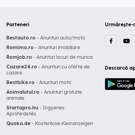
Parteneri
Urmărește-
Bestauto.ro
- Anunturi auto/moto
Romimo.ro
- Anunturi imobiliare
Romjob.ro
- Anunturi locuri de munca
Cazare24.ro
- Anunturi cu oferte de
Descarcă ap
cazare
Bestbike.ro
- Anunturi moto
Animalutul.ro
- Anunturi gratuite
animale
Startapro.hu
- Ingyenes
Apróhirdetés
Quoka.de
- Kostenlose Kleinanzeigen