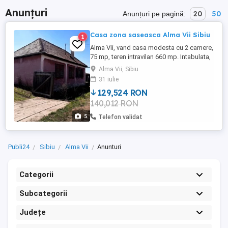
Anunțuri
20
50
Anunțuri pe pagină:
Casa zona saseasca Alma Vii Sibiu
1
Alma Vii, vand casa modesta cu 2 camere,
75 mp, teren intravilan 660 mp. Intabulata,
acte la zi pt CVC, racordata la curent
Alma Vii, Sibiu
electric, internet si telefon detalii
31 iulie
suplimentare telefonic.
129,524 RON
140,012 RON
5
Telefon validat
Publi24
Sibiu
Alma Vii
Anunturi
Categorii
Subcategorii
Județe