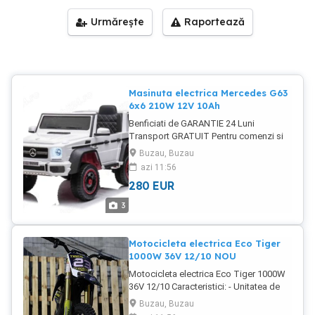
Urmărește
Raportează
Masinuta electrica Mercedes G63
6x6 210W 12V 10Ah
Benficiati de GARANTIE 24 Luni
Transport GRATUIT Pentru comenzi si
info contactati-ne Masinuta electrica
Buzau, Buzau
Mercedes G63 6x6 210W 12V 10Ah Roti
azi 11:56
moi din cauciuc EVA, silentioase si
280
EUR
confortabile Scaunta tapitat cu piele
ecologica, confortabil pentru 1 copil 6
3
Motoare electrice de putere 35W
fiecare, total 210W la tensiune 12V
Echipata cu baterie reincarcabila 12V
Motocicleta electrica Eco Tiger
10Ah 2 Usi cu deschidere si siguranta
1000W 36V 12/10 NOU
Compoartiment depozitare spate
Motocicleta electrica Eco Tiger 1000W
Comutator pentru schimbat sensul de
36V 12/10 Caracteristici: - Unitatea de
mers inainte inapoi Sistem de iluminat
comandă programabilă. Viteza, puterea
cu LED, actionat din buton Pornire Oprire
Buzau, Buzau
motorului și mânerul clapetei de
sistem alimentare 12V din buton