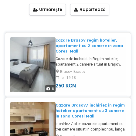
Urmărește
Raportează
cazare Brasov regim hotelier,
apartament cu 2 camere in zona
Coresi Mall
Cazare de inchiriat in Regim hotelier,
apartament 2 camere situat in Brașov,
vis-a-vis de Coresi Mall, în cartierul
Brasov, Brasov
Urban Residence. Facilitati: pat
ieri 19:18
matrimonial, canapea extensibila in
250
RON
living ,bucatarie utilată ,frigider, aragaz,
8
mașina de spălat vase, mașina de
spălat rufe, TV, cablu tv, wifi, fier de
calcat, masa călcat. Apartamentul este
Cazare Brasov/ inchiriez in regim
dotat și utilat pentru a petrece un sejur
hotelier apartament cu 3 camere
cât mai plăcut. !!! EMITEM FACTURĂ
in zona Coresi Mall
FISCALĂ Locatie: este situata la: -1 min
Inchiriez / ofer cazare in apartament cu
de Mall Coresi -3min de Lux Divina-
trei camere situat in complex nou, langa
centru evenimente -3min de Belaqva
Mall Coresi Brasov. Apartamentul
Spa & Wellness - 15 min de Centrul