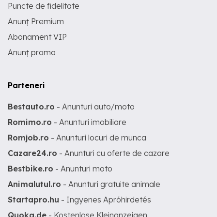
Puncte de fidelitate
Anunț Premium
Abonament VIP
Anunț promo
Parteneri
Bestauto.ro
- Anunturi auto/moto
Romimo.ro
- Anunturi imobiliare
Romjob.ro
- Anunturi locuri de munca
Cazare24.ro
- Anunturi cu oferte de cazare
Bestbike.ro
- Anunturi moto
Animalutul.ro
- Anunturi gratuite animale
Startapro.hu
- Ingyenes Apróhirdetés
Quoka.de
- Kostenlose Kleinanzeigen