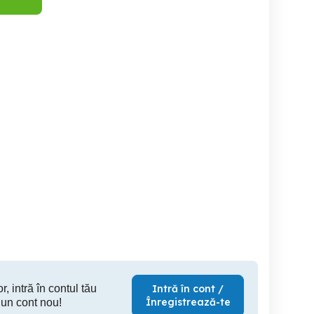
asov regim
cazare in Brasov
cazar
telier, apartament cu 2
amere in zona Coresi
Mall
Brasov
Brasov
250 RON
250 RON
25
r, intră în contul tău
Intră în cont /
Înregistrează-te
 un cont nou!