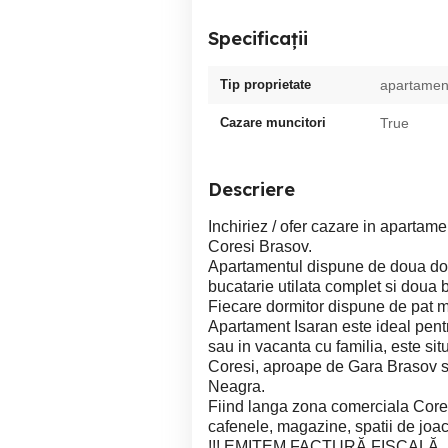
Specificații
Tip proprietate
apartamen
Cazare muncitori
True
Descriere
Inchiriez / ofer cazare in apartam
Coresi Brasov.
Apartamentul dispune de doua dorm
bucatarie utilata complet si doua b
Fiecare dormitor dispune de pat m
Apartament Isaran este ideal pentr
sau in vacanta cu familia, este si
Coresi, aproape de Gara Brasov si 
Neagra.
Fiind langa zona comerciala Cores
cafenele, magazine, spatii de joac
!!! EMITEM FACTURĂ FISCALĂ