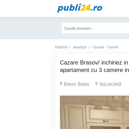
publi
24
.ro
Publi24
Anunțuri
Cazare - Turism
Cazare Brasov/ inchiriez in regim hotelier
apartament cu 3 camere in
Brasov
,
Brasov
Vezi pe hartă