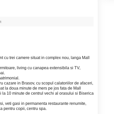
t
ent cu trei camere situat in complex nou, langa Mall
itoare, living cu canapea extensibila si TV,
ai.
atrimonial.
u cazare in Brasov, cu scopul calatoriilor de afaceri,
tuat la doua minute de mers pe jos fata de Mall
la 10 minute de centrul vechi al orasului si Biserica
i, veti gasi in permanenta restaurante renumite,
a pentru copii, centru spa.