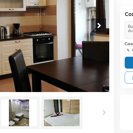
Co
Cara
A