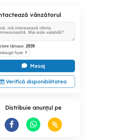
ntactează vânzătorul
ctere rămase:
2939
daugă fișier
?
Mesaj
Verifică disponibilitatea
Distribuie anunțul pe