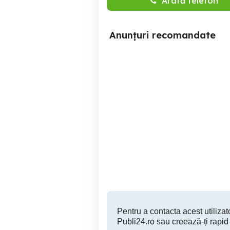
Arată telefon
Anunțuri recomandate
cazare Brasov, inchiriez
cazare Br
apartament cu 2 camere in
ho
Brașov, zona Coresi Mall
c
Brasov
250 RON
Pentru a contacta acest utilizato
Publi24.ro sau creează-ți rapid