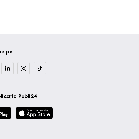
ne pe
licația Publi24