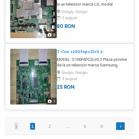
la un televizor marca LG, model
43UK6200PLA, cu probleme la display și
Giurgiu, Giurgiu
este funcțională. În țară trimit contracost
3 august
prin curier pentru încă 20 lei în plus.
80
RON
2
T-Con s100fapc2lv0.2
MODEL: S100FAPC2LV0.2 Placa provine
de la un televizor marca Samsung,
model LE32D550, cu display-ul spart și
Giurgiu, Giurgiu
este funcțională. În țară trimit contracost
3 august
prin curier pentru încă 20 lei în plus.
25
RON
1
›
‹
1
2
…
5
6