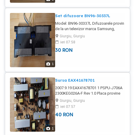
Set difuzoare BN96-30337L
Model: BN96-30337L Difuzoarele provin
de la un televizor marca Samsung,
model UE43RU7172U, cu display-ul
Giurgiu, Giurgiu
spart și sunt funcționale. În țară trimit
ieri 07:58
prin curier pentru încă 20 lei în plus.
30
RON
1
Sursa EAX41678701
2007.9.19 EAX41678701 1 PSPU-J706A
2300KEG026A-F Rev 1.0 Placa provine
de la un televizor marca LG, model
Giurgiu, Giurgiu
32PC51-ZB. În țară trimit prin curier
ieri 07:57
pentru încă 20 lei în plus.
40
RON
1