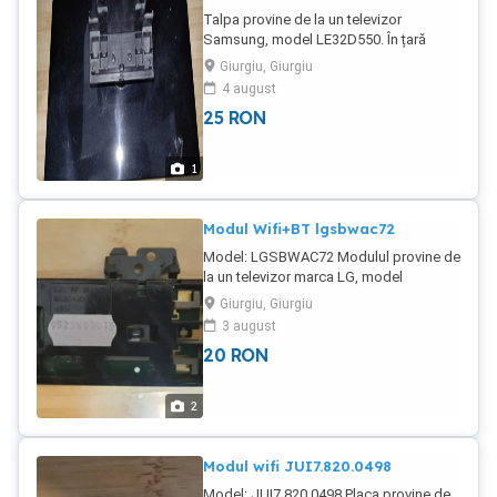
Talpa provine de la un televizor
Samsung, model LE32D550. În țară
trimit contracost prin curier pentru încă
Giurgiu, Giurgiu
20 lei în plus.
4 august
25
RON
1
Modul Wifi+BT lgsbwac72
Model: LGSBWAC72 Modulul provine de
la un televizor marca LG, model
43UK6200PLA, cu probleme la display și
Giurgiu, Giurgiu
este funcțional. În țară trimit contracost
3 august
prin curier pentru încă 20 lei în plus.
20
RON
2
Modul wifi JUI7.820.0498
Model: JUI7.820.0498 Placa provine de