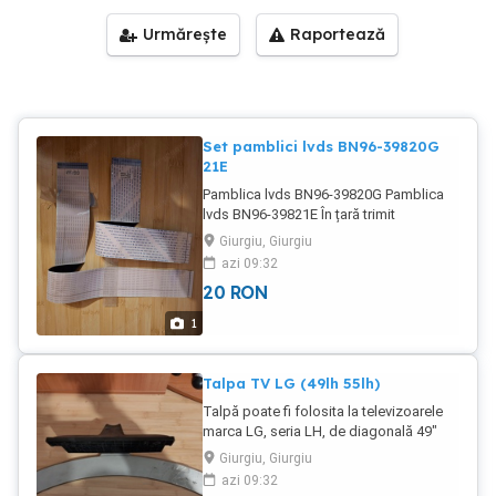
Urmărește
Raportează
Set pamblici lvds BN96-39820G
21E
Pamblica lvds BN96-39820G Pamblica
lvds BN96-39821E În țară trimit
contracost prin curier pentru încă 20 lei
Giurgiu, Giurgiu
în plus.
azi 09:32
20
RON
1
Talpa TV LG (49lh 55lh)
Talpă poate fi folosita la televizoarele
marca LG, seria LH, de diagonală 49"
sau 55". În țară trimit contracost prin
Giurgiu, Giurgiu
curier pentru încă 20 lei în plus.
azi 09:32