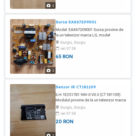
1
Sursa EAX67209001
Model: EAX67209001 Sursa provine de
la un televizor marca LG, model
43UK6300MLB, cu display-ul spart și
Giurgiu, Giurgiu
este funcțională. În țară trimit contracost
ieri 07:58
prin curier pentru încă 20 lei în plus.
65
RON
1
Senzor iR CT181109
ILH-1E251781 94V-0 V0.3 (CT181109)
Modulul provine de la un televizor marca
Samsung, model UE43RU7172U, cu
Giurgiu, Giurgiu
display-ul spart și este funcțional. În țară
ieri 07:58
trimit contracost prin curier pentru încă
20
RON
20 lei în plus.
1