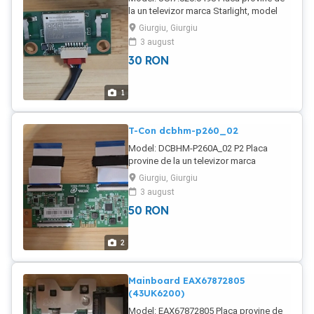
la un televizor marca Starlight, model
43DM6600, cu display-ul spart și este
Giurgiu, Giurgiu
funcțională.
3 august
30
RON
1
T-Con dcbhm-p260_02
Model: DCBHM-P260A_02 P2 Placa
provine de la un televizor marca
Starlight, model 43DM6600, cu display-
Giurgiu, Giurgiu
ul spart (CX430DLEDM) și este
3 august
funcțională. În țară trimit prin curier
50
RON
pentru încă 20 lei în plus.
2
Mainboard EAX67872805
(43UK6200)
Model: EAX67872805 Placa provine de