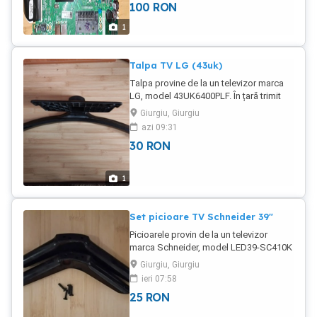
100
RON
curier pentru încă 20 lei în plus.
1
Talpa TV LG (43uk)
Talpa provine de la un televizor marca
LG, model 43UK6400PLF. În țară trimit
prin curier pentru încă 20 lei în plus.
Giurgiu, Giurgiu
azi 09:31
30
RON
1
Set picioare TV Schneider 39"
Picioarele provin de la un televizor
marca Schneider, model LED39-SC410K
În țară trimit contra cost prin curier
Giurgiu, Giurgiu
pentru încă 20 lei în plus.
ieri 07:58
25
RON