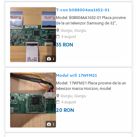
T-con b088004aa1652-01
Model: B08004AA1652-01 Placa provine
de la un televizor Samsung de 32",
model 32J5200, cu display-ul spart și
Giurgiu, Giurgiu
este funcțională. În țară trimit prin curier
4 august
pentru încă 20 lei în plus.
35
RON
1
Modul wifi 17WFM21
Model: 17WFM21 Placa provine de la un
televizor marca Horizon, model
58HL7530U B cu display (VES580QNDP-
Giurgiu, Giurgiu
2D-N42) spart și este funcțională. În țară
4 august
trimit contra cost prin curier.
20
RON
1