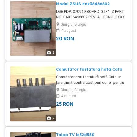
Modul ZSUS eax36466602
LGE PDP: 070919 BOARD: 32F1_Z PART
NO: EAX36466602 REV: A LOCNO: 3XXX
Placa provine de la un televizor marca
Giurgiu, Giurgiu
LG, model 32PC51-ZB. În țară trimit
4 august
contracost prin curier pentru încă 20 lei
20
RON
în plus.
1
Comutator tastatura hota Cata
Comutator nou tastatură hotă Cata. În
țară trimit contra cost prin curier pentru
încă 20 lei în plus.
Giurgiu, Giurgiu
4 august
25
RON
2
Talpa TV le32d550