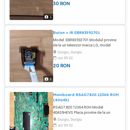
30
RON
1
Buton + iR EBR83592701
Model: EBR83592701 Modulul provine
de la un televizor marca LG, model
43UK6400PLF, cu display-ul spart și este
Giurgiu, Giurgiu
funcțional. În țară trimit prin curier pentru
azi 09:32
încă 20 lei în plus.
20
RON
1
Mainboard RSAG7.820.12364 ROH
(40a4k)
RSAG7.820.12364 ROH Model:
40A35HEVS Placa provine de la un
televizor marca Hisense de 40", model
Giurgiu, Giurgiu
40A4K, cu display-ul spart și este
azi 09:32
funcțională. În țară trimit contra cost prin