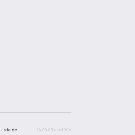
 -
site de
26.08.03.eea190d