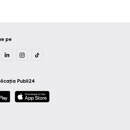
ne pe
licația Publi24