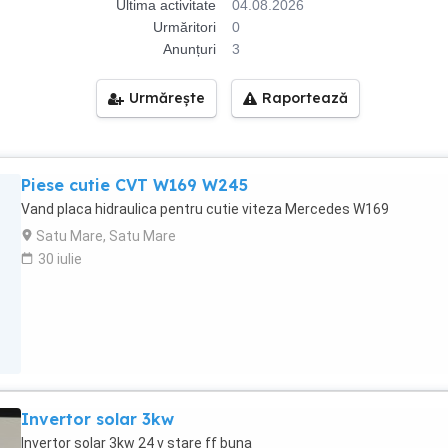
Ultima activitate
04.08.2026
Urmăritori
0
Anunțuri
3
Urmărește
Raportează
Piese cutie CVT W169 W245
Vand placa hidraulica pentru cutie viteza Mercedes W169
Satu Mare, Satu Mare
30 iulie
Invertor solar 3kw
Invertor solar 3kw 24 v stare ff buna