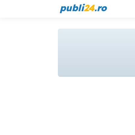
publi
24
.ro