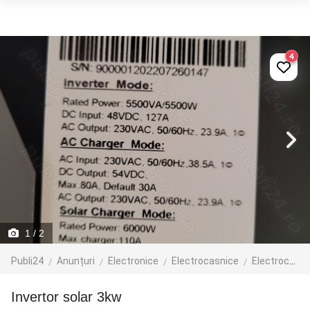
4
1
/ 2
Publi24
Anunțuri
Electronice
Electrocasnice
Electrocasnice mici
Invertor solar 3kw