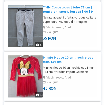
**HM Conoscious | talie 78 cm |
pantaloni sport, barbat | 40 | M
Nu rata această oferta! *produs calitate
superioara. *culoare din imagine.
*material din imagine. ***stare buna.
Vladimirescu, Arad
produs utilizat. NU FAC SCHIMBURI
7 august
35
RON
5
Minnie Mouse 10 ani, rochie copii
mar. 134 cm
Minnie Mouse 10 ani, rochie copii mar.
134 cm. *produs import Germania.
**stare buna. produs utilizat. NU FAC
Vladimirescu, Arad
SCHIMBURI
7 august
45
RON
4