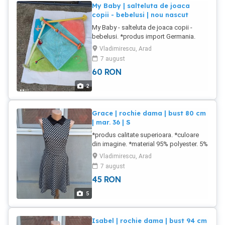
My Baby | salteluta de joaca
copii - bebelusi | nou nascut
My Baby - salteluta de joaca copii -
bebelusi. *produs import Germania.
*stare buna. produs utilizat. NU FAC
Vladimirescu, Arad
SCHIMBURI
7 august
60
RON
2
Grace | rochie dama | bust 80 cm
| mar. 36 | S
*produs calitate superioara. *culoare
din imagine. *material 95% polyester. 5%
elastan. ***stare buna. produs utilizat.
Vladimirescu, Arad
NU FAC SCHIMBURI
7 august
45
RON
5
Isabel | rochie dama | bust 94 cm