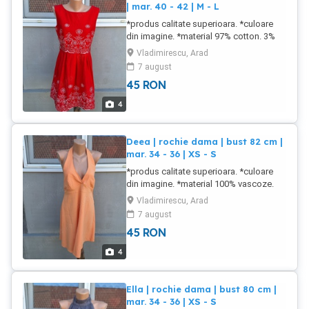
| mar. 40 - 42 | M - L
*produs calitate superioara. *culoare
din imagine. *material 97% cotton. 3%
elastan. ***stare buna. produs utilizat.
Vladimirescu, Arad
NU FAC SCHIMBURI
7 august
45
RON
4
Deea | rochie dama | bust 82 cm |
mar. 34 - 36 | XS - S
*produs calitate superioara. *culoare
din imagine. *material 100% vascoze.
***stare buna. produs utilizat. NU FAC
Vladimirescu, Arad
SCHIMBURI
7 august
45
RON
4
Ella | rochie dama | bust 80 cm |
mar. 34 - 36 | XS - S