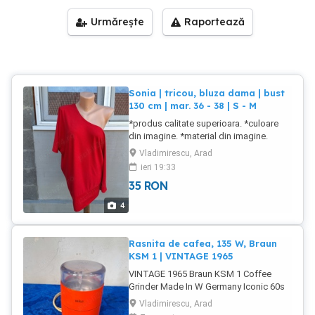
Urmărește
Raportează
Sonia | tricou, bluza dama | bust
130 cm | mar. 36 - 38 | S - M
*produs calitate superioara. *culoare
din imagine. *material din imagine.
***stare buna. produs utilizat. NU FAC
Vladimirescu, Arad
SCHIMBURI
ieri 19:33
35
RON
4
Rasnita de cafea, 135 W, Braun
KSM 1 | VINTAGE 1965
VINTAGE 1965 Braun KSM 1 Coffee
Grinder Made In W Germany Iconic 60s
Yellow Caracteristici generale Utilizare
Vladimirescu, Arad
Rezidential Capacitate 50 g Putere 135