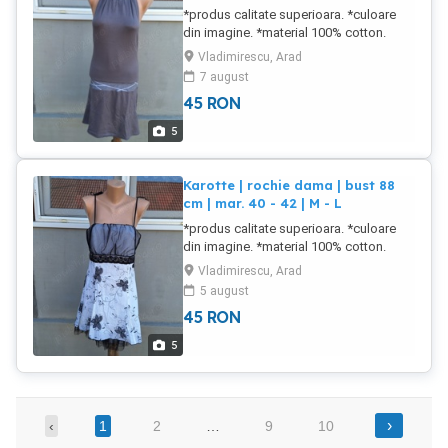
*produs calitate superioara. *culoare
din imagine. *material 100% cotton.
***stare buna. produs utilizat. NU FAC
Vladimirescu, Arad
SCHIMBURI
7 august
45
RON
5
Karotte | rochie dama | bust 88
cm | mar. 40 - 42 | M - L
*produs calitate superioara. *culoare
din imagine. *material 100% cotton.
***stare buna. produs utilizat. NU FAC
Vladimirescu, Arad
SCHIMBURI
5 august
45
RON
5
›
‹
1
2
…
9
10