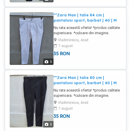
**Zara Man | talie 84 cm |
pantaloni sport, barbat | 40 | M
Nu rata această oferta! *produs calitate
superioara. *culoare din imagine.
*material din imagine. ***stare buna.
Vladimirescu, Arad
produs utilizat. NU FAC SCHIMBURI
7 august
35
RON
5
**Zara Man | talie 80 cm |
pantaloni sport, barbat | 40 | M
Nu rata această oferta! *produs calitate
superioara. *culoare din imagine.
*material din imagine. ***stare buna.
Vladimirescu, Arad
produs utilizat. NU FAC SCHIMBURI
7 august
35
RON
5