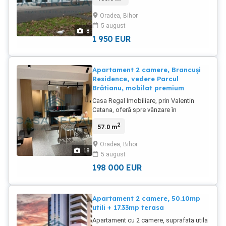
Oradea, Bihor
5 august
8
1 950
EUR
Apartament 2 camere, Brancuși
Residence, vedere Parcul
Brătianu, mobilat premium
Casa Regal Imobiliare, prin Valentin
Catana, oferă spre vânzare în
exclusivitate un apartament elegant cu 2
2
57.0 m
camere, situat în ansamblul rezidențial
Brancuși Residence, finalizat în anul
Oradea, Bihor
2025, într-o zonă centrală apreciată a
18
5 august
orașului Oradea, în imediata apropiere a
Hotelului Elite. Proprietatea este
198 000
EUR
amplasată la etajul 1 și are o suprafață
utilă de 57 mp (54 mp interior + balcon
de 3,1 mp). Unul dintre cele mai
Apartament 2 camere, 50.10mp
valoroase atuuri ale acestui apartament
utili + 17.33mp terasa
este orientarea directă către Parcul
Brătianu, atât din living, cât și din
Apartament cu 2 camere, suprafata utila