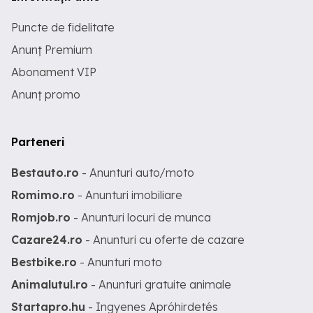
Puncte de fidelitate
Anunț Premium
Abonament VIP
Anunț promo
Parteneri
Bestauto.ro
- Anunturi auto/moto
Romimo.ro
- Anunturi imobiliare
Romjob.ro
- Anunturi locuri de munca
Cazare24.ro
- Anunturi cu oferte de cazare
Bestbike.ro
- Anunturi moto
Animalutul.ro
- Anunturi gratuite animale
Startapro.hu
- Ingyenes Apróhirdetés