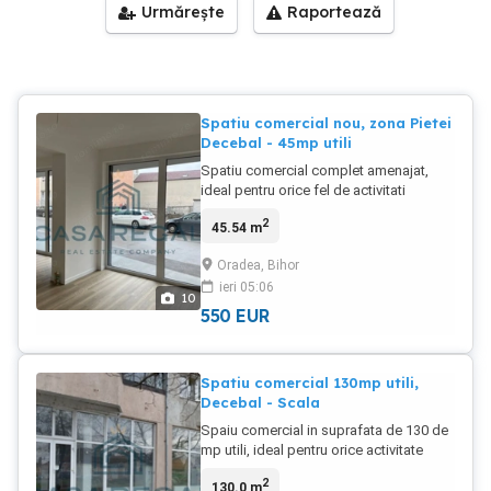
Urmărește
Raportează
Spatiu comercial nou, zona Pietei
Decebal - 45mp utili
Spatiu comercial complet amenajat,
ideal pentru orice fel de activitati
comerciale sau de birouri. Spatiul este
2
45.54 m
situat in apropierea Pietei Decebal, pe
strada Partenie Cosma nr. 11 si este
Oradea, Bihor
imediat ocupabil.
ieri 05:06
10
550
EUR
Spatiu comercial 130mp utili,
Decebal - Scala
Spaiu comercial in suprafata de 130 de
mp utili, ideal pentru orice activitate
economica sau birouri, disponibil de la
2
130.0 m
15.01.2026