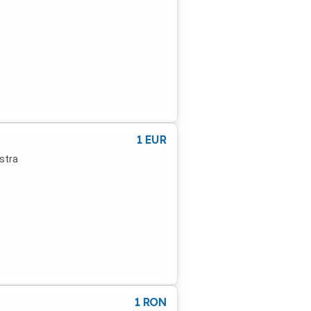
1
EUR
astra
1
RON