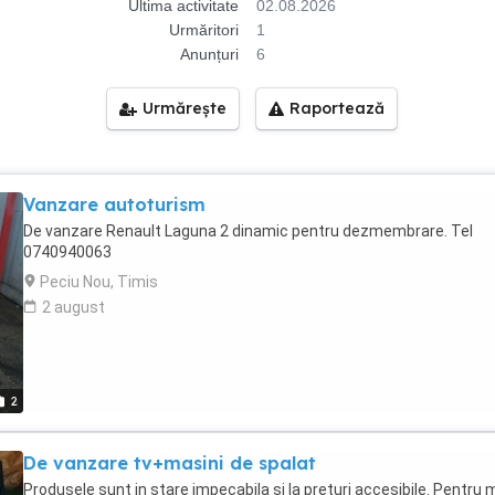
Ultima activitate
02.08.2026
Urmăritori
1
Anunțuri
6
Urmărește
Raportează
Vanzare autoturism
De vanzare Renault Laguna 2 dinamic pentru dezmembrare. Tel
0740940063
Peciu Nou, Timis
2 august
2
De vanzare tv+masini de spalat
Produsele sunt in stare impecabila si la preturi accesibile. Pentru 