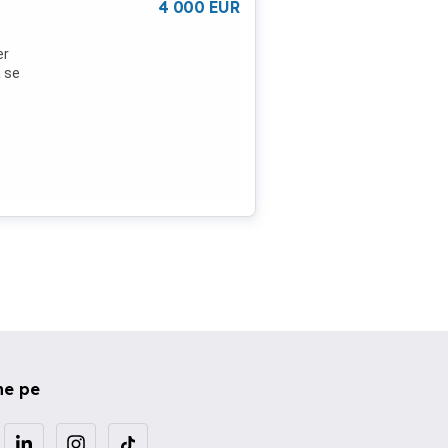
4 000
EUR
er
a se
ne pe