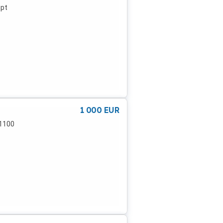
opt
1 000
EUR
.1100