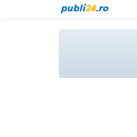
publi
24
.ro