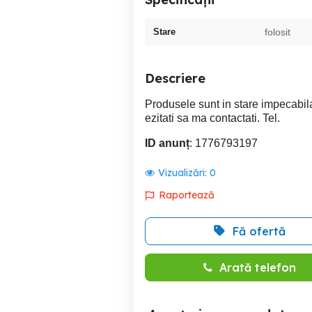
Stare
folosit
Descriere
Produsele sunt in stare impecabila 
ezitati sa ma contactati. Tel.
ID anunț
: 1776793197
Vizualizări:
0
Raportează
Fă ofertă
Arată telefon