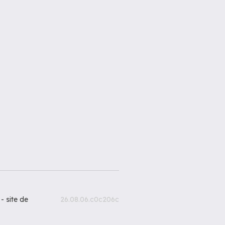
 -
site de
26.08.06.c0c206c