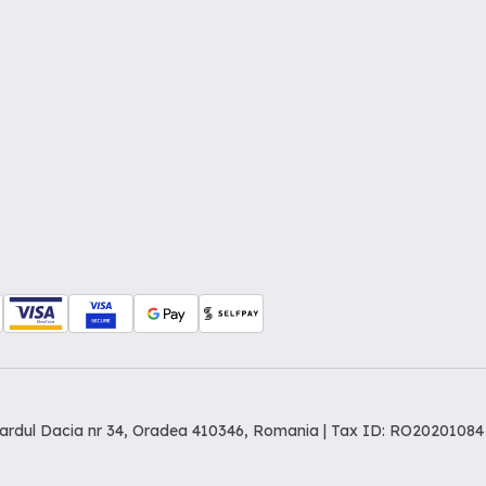
levardul Dacia nr 34, Oradea 410346, Romania | Tax ID: RO20201084