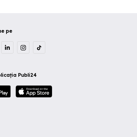
ne pe
licația Publi24