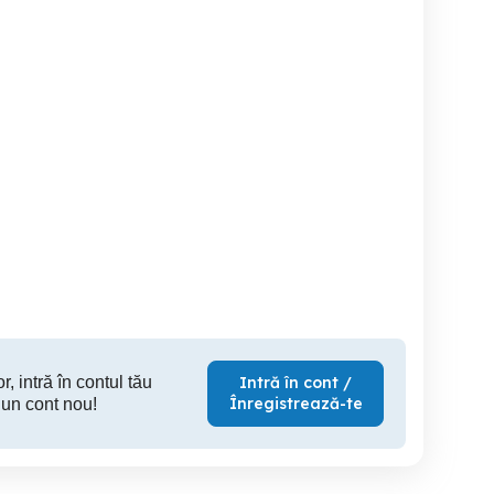
Masini de spalat second-
Masina de spălat rufe
Masini de spalat rufe
hand mi
Bosch 
Import Germania.
Timisoara
Santana de Mures
B
500 RON
650 RON
55
r, intră în contul tău
Intră în cont /
Înregistrează-te
 un cont nou!