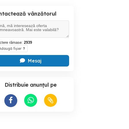
ntactează vânzătorul
ctere rămase:
2939
daugă fișier
?
Mesaj
Distribuie anunțul pe