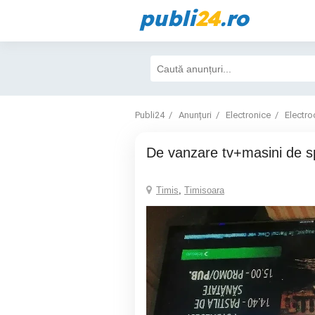
publi
24
.ro
Publi24
Anunțuri
Electronice
Electro
De vanzare tv+masini de s
Timis
,
Timisoara