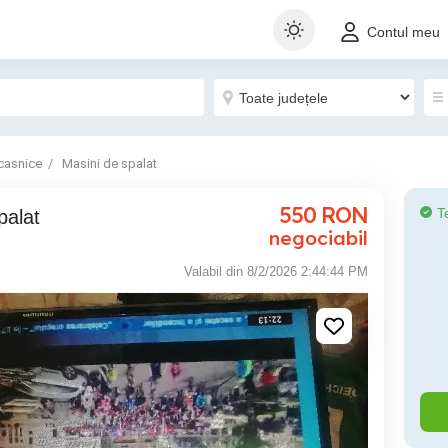
Contul meu
casnice
Masini de spalat
550
RON
T
palat
negociabil
Valabil din 8/2/2026 2:44:44 PM