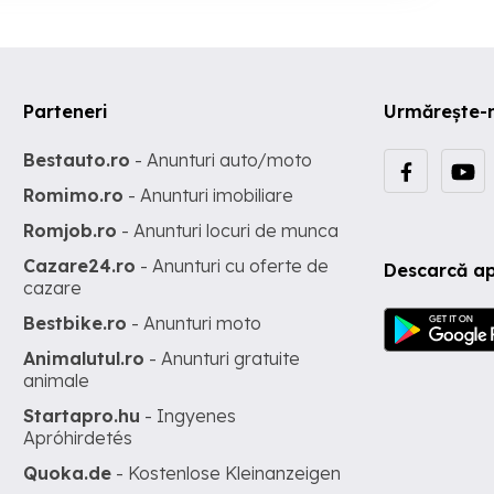
Parteneri
Urmărește-
Bestauto.ro
- Anunturi auto/moto
Romimo.ro
- Anunturi imobiliare
Romjob.ro
- Anunturi locuri de munca
Cazare24.ro
- Anunturi cu oferte de
Descarcă ap
cazare
Bestbike.ro
- Anunturi moto
Animalutul.ro
- Anunturi gratuite
animale
Startapro.hu
- Ingyenes
Apróhirdetés
Quoka.de
- Kostenlose Kleinanzeigen