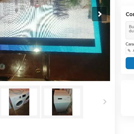
Co
Cara
A