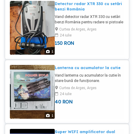
Detector radar XTR 330 cu setări
benzi România
Vand detector radar XTR 330 cu setări
benzi România pentru radare si pistoale
laser, alimentator bricheta, stare foarte
Curtea de Arges, Arges
bună de funcționare.
24 iulie
150
RON
1
Lanterna cu acumulator la cutie
Vand lanterna cu acumulator la cutie în
stare bună de funcționare.
Curtea de Arges, Arges
24 iulie
40
RON
1
Super WIFI amplificator dual