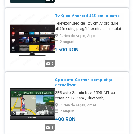
Tv Qled Android 125 cm la cutie
Televizor Qled de 125 cm Android,se
află în cutie, pregătit pentru a fi instalat.
Descoperă o experiență de vizionare
Curtea de Arges, Arges
deosebită cu acest Smart TV Android
2 august
de înaltă calitate. Se vinde doar cu
1 300
RON
probă.
3
Gps auto Garmin complet și
actualizat
GPS auto Garmin Nuvi 2595LMT cu
ecran de 12,7 cm , Bluetooth,
acumulator foarte bun, complet și
Curtea de Arges, Arges
actualizat cu ultimele hărți,este
2 august
disponibil la vânzare. Este perfect
400
RON
funcțional și nu-l mai folosesc.
Beneficiază de ultimile actualizări
1
necesare pentru a-ți oferi o experiență