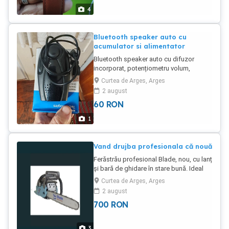
4
Bluetooth speaker auto cu
acumulator si alimentator
Bluetooth speaker auto cu difuzor
incorporat, potențiometru volum,
acumulator incorporat, alimentator
Curtea de Arges, Arges
bricheta. Preia apelurile de oe telefon,
2 august
se aude tare si clar in funcție de volumul
60
RON
setat.
1
Vand drujba profesionala că nouă
Ferăstrău profesional Blade, nou, cu lanț
și bară de ghidare în stare bună. Ideal
pentru lucrări de tăiere și curățare a
Curtea de Arges, Arges
copacilor.
2 august
700
RON
3