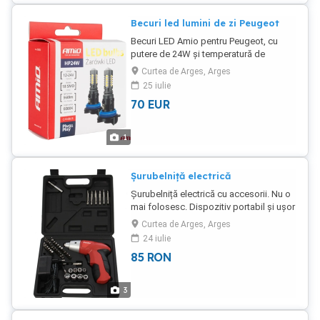
de navigare fără griji. Acest device îți va
facilita călătoriile cu precizie și
Becuri led lumini de zi Peugeot
fiabilitate.
Becuri LED Amio pentru Peugeot, cu
putere de 24W și temperatură de
culoare de 6000K. Sunt compatibili cu
Curtea de Arges, Arges
tensiunea de 12-24V și au 18 LED-uri
25 iulie
SMD. Aceste becuri LED asigură o
70
EUR
lumină albă strălucitoare și o iluminare
eficientă.
1
Șurubelniță electrică
Șurubelniță electrică cu accesorii. Nu o
mai folosesc. Dispozitiv portabil și ușor
de utilizat, potrivit pentru diverse lucrări
Curtea de Arges, Arges
de montaj și reparații. Setul include o
24 iulie
varietate de capete și adaptoare pentru
85
RON
a oferi flexibilitate în utilizare.
3