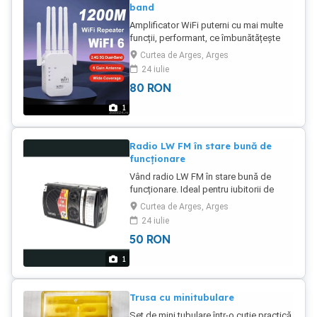
band
Amplificator WiFi puterni cu mai multe
funcții, performant, ce îmbunătățește
semnalul în întreaga locuință. Ideal
Curtea de Arges, Arges
pentru o conexiune stabilă și rapidă la
24 iulie
internet. Îmbunătățește experiența de
80
RON
navigare și streaming.
1
Radio LW FM în stare bună de
funcționare
Vând radio LW FM în stare bună de
funcționare. Ideal pentru iubitorii de
muzică retro. Oferă un sunet clar și
Curtea de Arges, Arges
calitate. Perfect pentru a asculta
24 iulie
emisiuni preferate.
50
RON
1
Trusa cu minitubulare
Set de mini tubulare într-o cutie practică