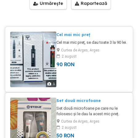
Urmărește
Raportează
Cel mai mic preț
Cel mai mic preț, se dau toate 3 la 90 lei.
Curtea de Arges, Arges
2 august
90
RON
1
Set două microfoane
Set două microfoane pe care nu le
folosesc și le dau la acest mic preț.
Sant perfecte pentru orice utilizator care
Curtea de Arges, Arges
dorește calitate și performanță. Cu
2 august
aceste microfoane, vei putea înregistra
50
RON
sunetul cu claritate și precizie. Nu rata