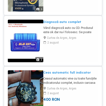
ocazia de a avea cele mai bune
microfoane la tine acasă!
1
Diagnoză auto complet
Vând diagnoză auto cu CD. Produsul
este ok dar nu-l folosesc. Se poate
descarca aplicatia pe telefon pentru
Curtea de Arges, Arges
scanare si setari.
2 august
2
Ceas automatic full indicator
Ceasul automatic vine cu toate funcțiile
indicatorului complet, inclusiv carcasa
de culoare neagră și afișaj analog.
Curtea de Arges, Arges
Acesta este nou, perfect pentru cei care
2 august
apreciază designul clasic și precizia
400
RON
ceasornicăriei.i