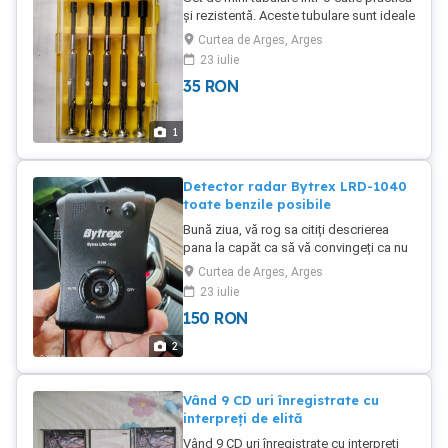
și rezistentă. Aceste tubulare sunt ideale
pentru lucrări de precizie și reparații fine,
Curtea de Arges, Arges
fiind utile în diverse domenii precum
23 iulie
electronica, mecanica fină sau bricolaj.
35
RON
Cutia asigură o organizare eficientă a
uneltelor și ușurința în utilizare.
1
Detector radar Bytrex LRD-1040
toate benzile posibile
Bună ziua, vă rog sa citiți descrierea
pana la capăt ca să vă convingeți ca nu
greșiți făcând această alegere,
Curtea de Arges, Arges
mulțumesc. BytreX LRD 1040 detector
23 iulie
radar Dezvoltat special pentru sistemele
150
RON
radar din Europa si Romania Detecteaza
toate echipamentele radar - X, K, Ka
2
Superwide si Ku Detecteaza toate
echipamantele Laser, cu detectie 360
grade Sensibilitatea radar optima,
Vând 9 CD uri înregistrate cu
maxim de distanta cu minim de alarme
interpreți de elită
false Detectie Instant ON Pulse, timp de
Vând 9 CD uri înregistrate cu interpreți
reactie extraordinar Optiuni selectabile -