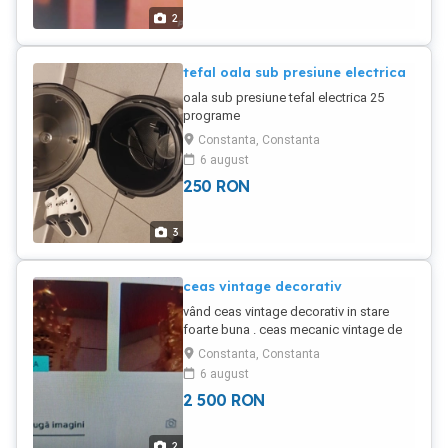
2
tefal oala sub presiune electrica
oala sub presiune tefal electrica 25
programe
Constanta, Constanta
6 august
250
RON
3
ceas vintage decorativ
vând ceas vintage decorativ in stare
foarte buna . ceas mecanic vintage de
masa sau șemineu. model deosebit. în
Constanta, Constanta
stare perfecta de functionare
6 august
2 500
RON
2