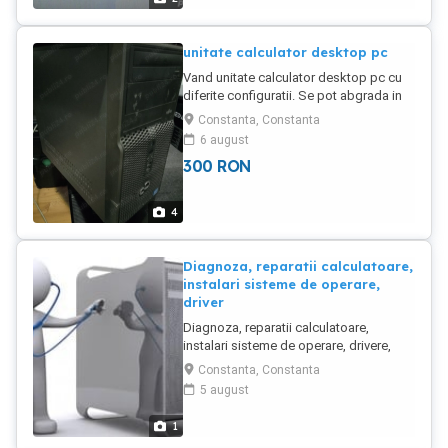
unitate calculator desktop pc
Vand unitate calculator desktop pc cu
diferite configuratii. Se pot abgrada in
functie de buget.
Constanta, Constanta
6 august
300
RON
4
Diagnoza, reparatii calculatoare,
instalari sisteme de operare,
driver
Diagnoza, reparatii calculatoare,
instalari sisteme de operare, drivere,
programe etc ... - Diagnoza si reparat
Constanta, Constanta
defect 30 lei - Instalare sistem operare,
5 august
drivere 50 lei - curatare de praf unitate
calculator 45 lei
1