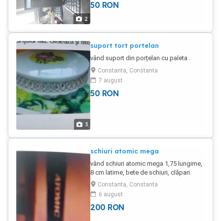
50
RON
2
suport tort portelan
vând suport din porțelan cu paleta .
Constanta, Constanta
7 august
50
RON
3
schiuri atomic mega
vând schiuri atomic mega 1,75 lungime,
8 cm latime, bete de schiuri, clăpari.
Constanta, Constanta
6 august
200
RON