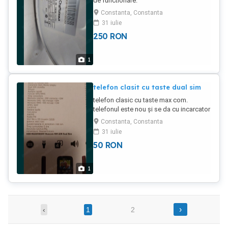
de functionare.
Constanta, Constanta
31 iulie
250
RON
1
telefon clasit cu taste dual sim
telefon clasic cu taste max com.
telefonul este nou și se da cu incarcator
și căști. telefonul este dual-sim.
Constanta, Constanta
31 iulie
50
RON
1
›
‹
1
2