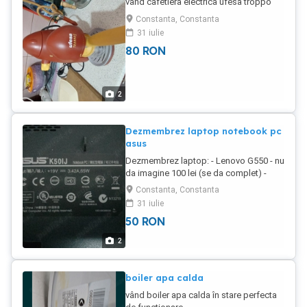
vând cafetiera electrica ufesa troppo
Constanta, Constanta
31 iulie
80
RON
2
Dezmembrez laptop notebook pc
asus
Dezmembrez laptop: - Lenovo G550 - nu
da imagine 100 lei (se da complet) -
Asus K50 IN notebook pc - nu da
Constanta, Constanta
imagine(display spart) 50 lei (se da
31 iulie
complet) se dau complete. pretul in
50
RON
functie de piesa. se dau fara incarcator.
2
boiler apa calda
vând boiler apa calda în stare perfecta