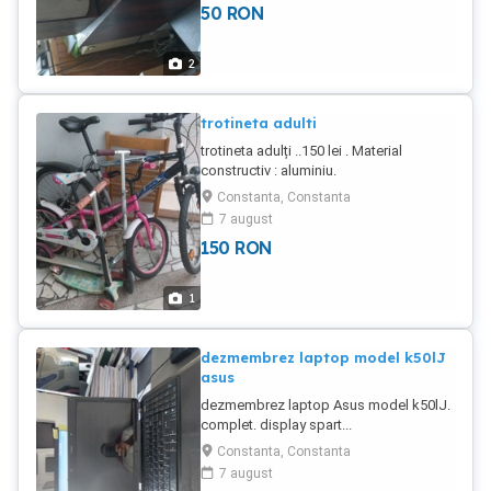
50
RON
2
trotineta adulti
trotineta adulți ..150 lei . Material
constructiv : aluminiu.
Constanta, Constanta
7 august
150
RON
1
dezmembrez laptop model k50lJ
asus
dezmembrez laptop Asus model k50lJ.
complet. display spart...
Constanta, Constanta
7 august