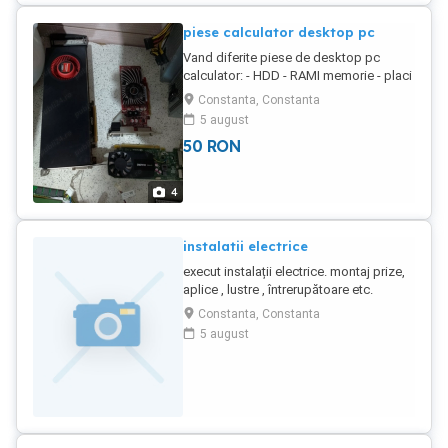
piese calculator desktop pc
Vand diferite piese de desktop pc
calculator: - HDD - RAMI memorie - placi
video - surse alimentare Se poate face
Constanta, Constanta
diagnoza si in functie de piesa defecta
5 august
se inlocuieste. asigur montaj si
50
RON
diagnoza daca este cazul.
4
instalatii electrice
execut instalații electrice. montaj prize,
aplice , lustre , întrerupătoare etc.
Constanta, Constanta
5 august