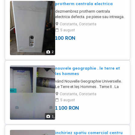
protherm centrala electrica
dezmembrez protherm centrala
electrica defecta. pe piese sau intreaga.
prețul în funcție de piesa
Constanta, Constanta
5 august
100
RON
2
nouvele geographie . le terre et
les hommes
vând Nouvelle Geographie Universelle.
Le Terre et leș Hommes . Teme II . La
France
Constanta, Constanta
5 august
1 100
RON
1
inchiriez spatiu comercial centru