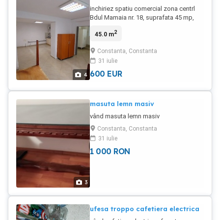
inchiriez spatiu comercial zona centrl
Bdul Mamaia nr. 18, suprafata 45 mp,
parter.
2
45.0 m
Constanta, Constanta
31 iulie
600
EUR
4
masuta lemn masiv
vând masuta lemn masiv
Constanta, Constanta
31 iulie
1 000
RON
3
ufesa troppo cafetiera electrica