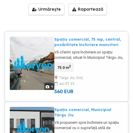
Urmărește
Raportează
Spațiu comercial, 75 mp, central,
posibilitate închiriere muncitori
Vă oferim spre închiriere un spațiu
comercial, situat în Municipiul Târgu-Jiu,
strada 11 Iunie, parter, într-o zonă cu
2
75.0 m
trafic intens. Spațiul are o suprafață
interioară utilă de 75 mp, și una
Targu Jiu, Gorj
exterioară de 10 mp, ce beneficiază de
azi 07:33
o vizibilitatea excelentă ,ceea ce îl face
9
potrivit atât pentru activități de retail, cât
560
EUR
și pentru servicii. La interior spațiul de
vânzare este unul generos, completat
de un spațiu de depozitare și un grup
Spațiu comercial, Municipiul
sanitar. În acest spațiu s-au desfășurat
Târgu Jiu
activități precum saloane de
înfrumusețare, , însă configurația sa
Vă propunem spre închiriere un spațiu
permite adaptarea pentru multiple
comercial cu o suprafață utilă de
domenii, de la magazine, clinici