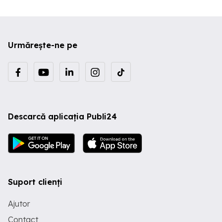
eventuală vizionare vă stăm la
dispoziție!
Urmărește-ne pe
Descarcă aplicația Publi24
Suport clienți
Ajutor
Contact