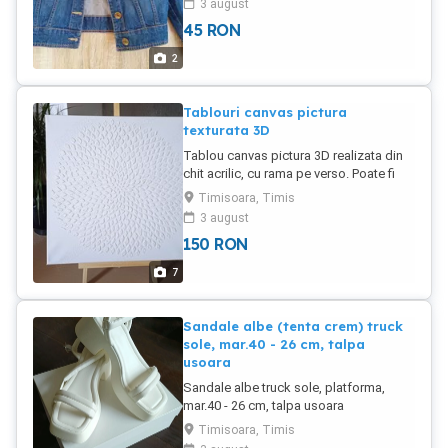
3 august
45
RON
2
Tablouri canvas pictura
texturata 3D
Tablou canvas pictura 3D realizata din
chit acrilic, cu rama pe verso. Poate fi
vopsit (pentru intretinere sau
Timisoara, Timis
personalizat in culoarea dorita).
3 august
Marimea 40 x 40 cm. Pretul este 150 lei
150
RON
buc sau 250 lei setul de 2 buc.
7
Sandale albe (tenta crem) truck
sole, mar.40 - 26 cm, talpa
usoara
Sandale albe truck sole, platforma,
mar.40 - 26 cm, talpa usoara
Timisoara, Timis