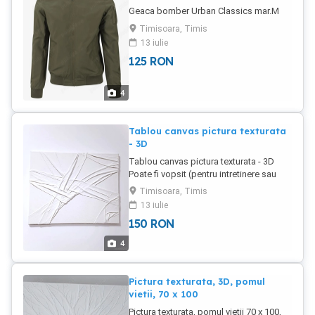
Geaca bomber Urban Classics mar.M
Timisoara, Timis
13 iulie
125
RON
4
Tablou canvas pictura texturata
- 3D
Tablou canvas pictura texturata - 3D
Poate fi vopsit (pentru intretinere sau
personalizat in culoarea dorita).
Timisoara, Timis
Marimea 40 x 50 cm.
13 iulie
150
RON
4
Pictura texturata, 3D, pomul
vietii, 70 x 100
Pictura texturata, pomul vietii 70 x 100,