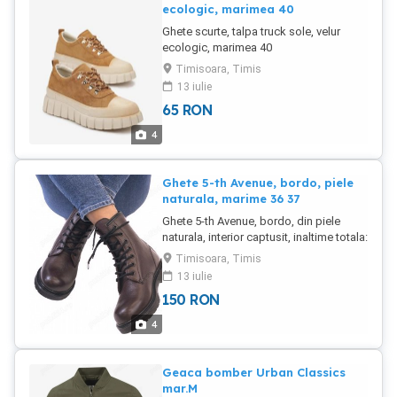
ecologic, marimea 40
Ghete scurte, talpa truck sole, velur
ecologic, marimea 40
Timisoara, Timis
13 iulie
65
RON
4
Ghete 5-th Avenue, bordo, piele
naturala, marime 36 37
Ghete 5-th Avenue, bordo, din piele
naturala, interior captusit, inaltime totala:
20 cm, marimea 36 37 - 23.5 cm
Timisoara, Timis
13 iulie
150
RON
4
Geaca bomber Urban Classics
mar.M