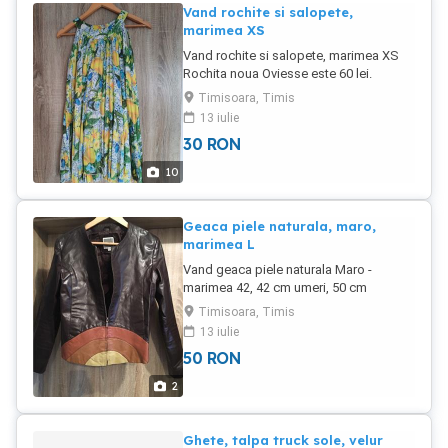
tablou de acest gen.
Vand rochite si salopete,
marimea XS
Vand rochite si salopete, marimea XS
Rochita noua Oviesse este 60 lei.
Timisoara, Timis
13 iulie
30
RON
10
Geaca piele naturala, maro,
marimea L
Vand geaca piele naturala Maro -
marimea 42, 42 cm umeri, 50 cm
lungime maneca, 55 cm lungime totala
Timisoara, Timis
13 iulie
50
RON
2
Ghete, talpa truck sole, velur