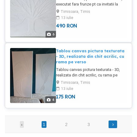
executat fara frunze pt ca invitatii la
eveniment sa poata adauga amprente
Timisoara, Timis
pe post de frunze.
13 iulie
490
RON
6
Tablou canvas pictura texturata
- 3D, realizata din chit acrilic, cu
rama pe verso
Tablou canvas pictura texturata - 3D,
realizata din chit acrilic, cu rama pe
verso Marimea 30x70 cm. Pretul este
Timisoara, Timis
175 lei buc sau 300 lei setul de 2 buc.
13 iulie
Poate fi vopsit (pentru intretinere sau
175
RON
personalizat in culoarea dorita).
4
›
‹
1
2
3