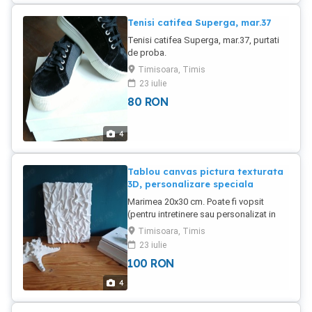
Tenisi catifea Superga, mar.37
Tenisi catifea Superga, mar.37, purtati
de proba.
Timisoara, Timis
23 iulie
80
RON
4
Tablou canvas pictura texturata
3D, personalizare speciala
Marimea 20x30 cm. Poate fi vopsit
(pentru intretinere sau personalizat in
culoarea dorita). Avand in vedere ca
Timisoara, Timis
baza acestui tablou este o tesatura,
23 iulie
pentru acest model se ofera si o
100
RON
personalizare speciala in cazul in care
aveti un obiect textil care a apartinut
4
cuiva drag si vreti sa fie pastrata
amintirea prin transformarea intr-un