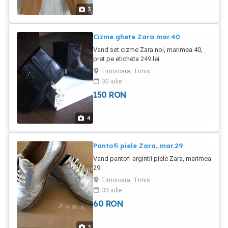
3
Cizme ghete Zara mar.40
Vand set cizme Zara noi, marimea 40,
pret pe eticheta 249 lei.
Timisoara, Timis
30 iulie
150
RON
4
Pantofi piele Zara, mar.29
Vand pantofi argintii piele Zara, marimea
29
Timisoara, Timis
30 iulie
60
RON
3