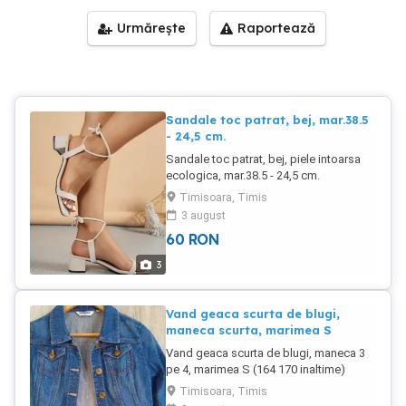
Urmărește
Raportează
Sandale toc patrat, bej, mar.38.5
- 24,5 cm.
Sandale toc patrat, bej, piele intoarsa
ecologica, mar.38.5 - 24,5 cm.
Timisoara, Timis
3 august
60
RON
3
Vand geaca scurta de blugi,
maneca scurta, marimea S
Vand geaca scurta de blugi, maneca 3
pe 4, marimea S (164 170 inaltime)
umeri 38 cm, bust 41 cm, lungime geaca
Timisoara, Timis
(guler - baza) 40 cm, maneca 40 cm