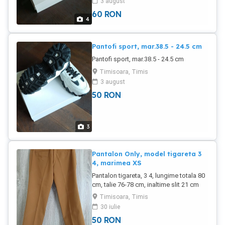
3 august
60
RON
4
Pantofi sport, mar.38.5 - 24.5 cm
Pantofi sport, mar.38.5 - 24.5 cm
Timisoara, Timis
3 august
50
RON
3
Pantalon Only, model tigareta 3
4, marimea XS
Pantalon tigareta, 3 4, lungime totala 80
cm, talie 76-78 cm, inaltime slit 21 cm
Timisoara, Timis
30 iulie
50
RON