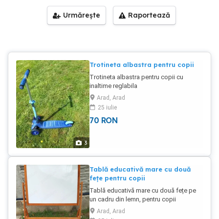
Urmărește
Raportează
Trotineta albastra pentru copii
Trotineta albastra pentru copii cu
inaltime reglabila
Arad, Arad
25 iulie
70
RON
3
Tablă educativă mare cu două
fețe pentru copii
Tablă educativă mare cu două fețe pe
un cadru din lemn, pentru copii
prescolari - o fata pentru desenat: alba -
Arad, Arad
o fata pentru scris: albastra cu linii