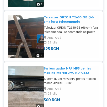
2
Televizor ORION T2630 GB (66
cm) fara telecomanda
Televizor ORION T2630 GB (66 cm) fara
telecomanda. Telecomanda se poate
lua de pe emag la 17lei (Cod RC1910)
Arad, Arad
Diagonala: 26 (66 cm) Resolutie: WXGA
25 iulie
(1366X768) Sunet: NICAM Stereo,
125
RON
putere 2x8W Conectivitati: 2xHDMI,
Component, SCART, VGA Comfort: - PIP
4
PAP - 3D Digital Comb Filter - SRS
TruSurround XT ID: 289643765
Sistem audio MPA MP3 pentru
masina marca JVC KD-G332
Sistem audio MPA MP3 pentru masina
marca JVC KD-G332
Arad, Arad
25 iulie
300
RON
3