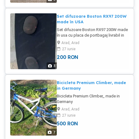
Set difuzoare Boston RX97 200W
made în USA
Set difuzoare Boston RX97 200W made
în usa cu placa de portbagaj livrabil in
Vladimirescu Arad
Arad, Arad
27 iunie
200
RON
3
Bicicleta Premium Climber, made
in Germany
Bicicleta Premium Climber,, made in
Germany
Arad, Arad
27 iunie
500
RON
7