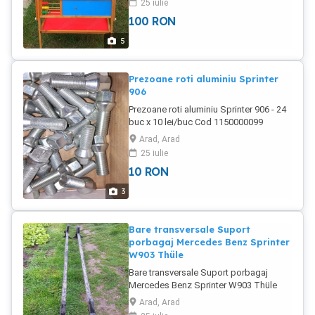
25 iulie
Accessorii: - Numaratoare - Raft
100
RON
ustensile
5
Prezoane roti aluminiu Sprinter
906
Prezoane roti aluminiu Sprinter 906 - 24
buc x 10 lei/buc Cod 1150000099
Arad, Arad
25 iulie
10
RON
3
Bare transversale Suport
porbagaj Mercedes Benz Sprinter
W903 Thüle
Bare transversale Suport porbagaj
Mercedes Benz Sprinter W903 Thüle
Arad, Arad