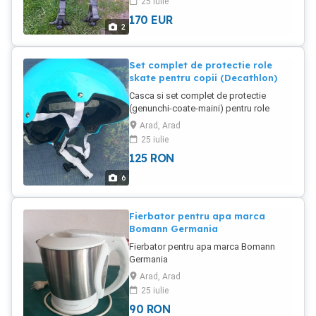
25 iulie
170
EUR
2
Set complet de protectie role
skate pentru copii (Decathlon)
Casca si set complet de protectie
(genunchi-coate-maini) pentru role
skate copii marca Oxelo (Decathlon)
Arad, Arad
conform imagini din anunt ID:
25 iulie
288263577
125
RON
6
Fierbator pentru apa marca
Bomann Germania
Fierbator pentru apa marca Bomann
Germania
Arad, Arad
25 iulie
90
RON