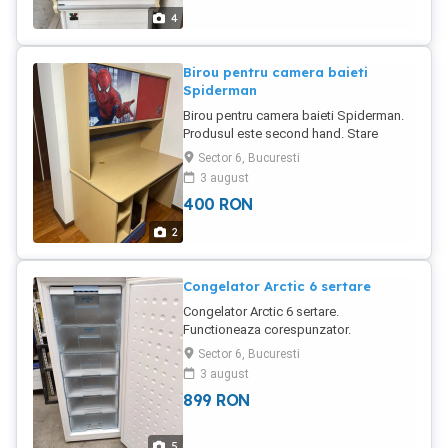
4
Birou pentru camera baieti
Spiderman
Birou pentru camera baieti Spiderman.
Produsul este second hand. Stare
perfecta, atat functional cat si estetic.
Sector 6, Bucuresti
3 august
400
RON
2
Congelator Arctic 6 sertare
Congelator Arctic 6 sertare.
Functioneaza corespunzator.
Dimensiuni: h - 135cm. L - 56cm. ad -
Sector 6, Bucuresti
54cm Domeniu lucru: congelare.
3 august
Alimentare: 220V.
899
RON
5