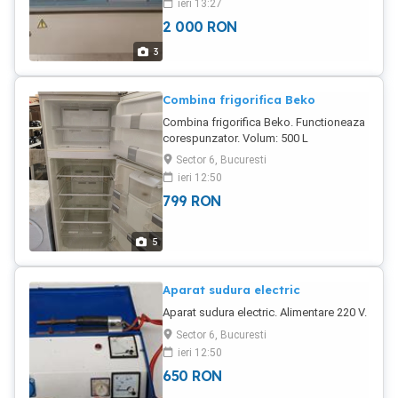
ieri 13:27
2 000
RON
3
Combina frigorifica Beko
Combina frigorifica Beko. Functioneaza
corespunzator. Volum: 500 L
Dimensiuni: L - 70 cm. l - 64 cm. h - 190
Sector 6, Bucuresti
cm. Alimentare: 230V 50 60 Hz.
ieri 12:50
799
RON
5
Aparat sudura electric
Aparat sudura electric. Alimentare 220 V.
Sector 6, Bucuresti
ieri 12:50
650
RON