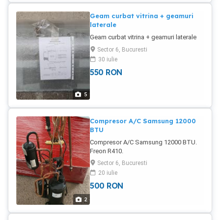
[W] Cooling capacity * COP* [ - ]
COP/EER * P [kW] Power input m [kg/h]
Geam curbat vitrina + geamuri
Mass flow I [A] Current Op. Operating
laterale
mode Qc [W] Condenser Capacity th [ C]
Geam curbat vitrina + geamuri laterale
Discharge gas temp. w/o cooling.
PRETUL NU INCLUDE TVA.
Sector 6, Bucuresti
30 iulie
550
RON
5
Compresor A/C Samsung 12000
BTU
Compresor A/C Samsung 12000 BTU.
Freon R410.
Sector 6, Bucuresti
20 iulie
500
RON
2