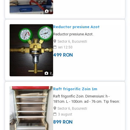
3
Reductor presiune Azot
Reductor presiune Azot.
Sector 6, Bucuresti
ieri 12:50
499
RON
2
Raft frigorific Zoin 1m
Raft frigorific Zoin. Dimensiuni: h -
181cm. L - 100cm. ad - 76 cm. Tip freon:
R404. Domeniu lucru: refrigerare.
Sector 6, Bucuresti
Alimentare: 220V.
3 august
899
RON