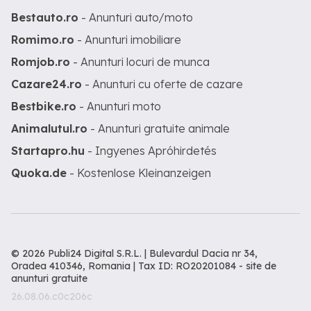
Bestauto.ro
- Anunturi auto/moto
Romimo.ro
- Anunturi imobiliare
Romjob.ro
- Anunturi locuri de munca
Cazare24.ro
- Anunturi cu oferte de cazare
Bestbike.ro
- Anunturi moto
Animalutul.ro
- Anunturi gratuite animale
Startapro.hu
- Ingyenes Apróhirdetés
Quoka.de
- Kostenlose Kleinanzeigen
© 2026 Publi24 Digital S.R.L. | Bulevardul Dacia nr 34,
Oradea 410346, Romania | Tax ID: RO20201084 -
site de
anunturi gratuite
26.08.06.c0c206c