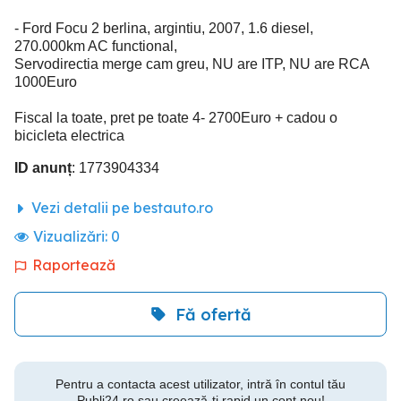
- Ford Focu 2 berlina, argintiu, 2007, 1.6 diesel,
270.000km AC functional,
Servodirectia merge cam greu, NU are ITP, NU are RCA
1000Euro
Fiscal la toate, pret pe toate 4- 2700Euro + cadou o
bicicleta electrica
ID anunț
: 1773904334
Vezi detalii pe bestauto.ro
Vizualizări:
0
Raportează
Fă ofertă
Pentru a contacta acest utilizator, intră în contul tău
Publi24.ro sau creează-ți rapid un cont nou!