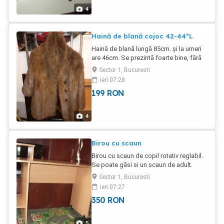
4
Haină de blană cojoc 42-44*L
Haină de blană lungă 85cm. și la umeri
are 46cm. Se prezintă foarte bine, fără
rupturi, arsuri de țigare sau mâncată de
Sector 1, Bucuresti
molii. Predare personală S1 sau
ieri 07:28
expediez oriunde în țară cu ramburs 30
199
RON
lei doar prin poșta română. Vizitați și
celelalte anunțuri din lista mea.
4
Birou cu scaun
Birou cu scaun de copil rotativ reglabil.
Se poate găsi si un scaun de adult.
Biroul este cu roți și are compartiment
Sector 1, Bucuresti
pentru PC. Doar predare personală
ieri 07:27
sectorul 1.
350
RON
5