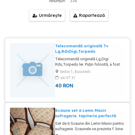
Anunțuri
338
Urmărește
Raportează
Telecomandă originală Tv
Lg,RdsDigi,Torpedo
Telecomandă originală Lg,Digi
Rds,Torpedo lei. Puțin folosită, a fost
rezerva celei de un tv din altă cameră.
Sector 1, Bucuresti
Expediez în țară prin poșta română cu
azi 07:31
22 lei sau predare personală S1. Vizitați
40
RON
și celelalte anunțuri din lista mea.
Scaune set 6 Lemn Masiv
sufragerie. tapiteria perfectă
Set de 6 Scaune din Lemn Masiv pentru
sufragerie. Scaunele se prezinta f. bine
iar tapițeria perfect conservată, nu