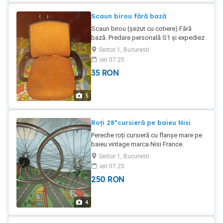
Scaun birou fără bază
Scaun birou (șezut cu cotiere) Fără
bază. Predare personală S1 și expediez
în țară prin poșta română ramburs cu 27
Sector 1, Bucuresti
lei.
ieri 07:25
35
RON
5
Roți 28*cursieră pe baieu Nisi
Pereche roți cursieră cu flanșe mare pe
baieu vintage marca Nisi France.
Predare personală S1 sau expediez în
Sector 1, Bucuresti
țară colet bine ambalat prin poșta
ieri 07:25
română cu plata ramburs 27 lei. Relatii
250
RON
pe watsapp sau telefon.
4