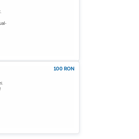
.
ual-
ector
100
RON
i.
!