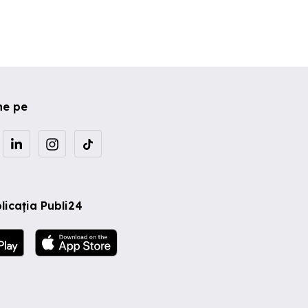
ne pe
licația Publi24