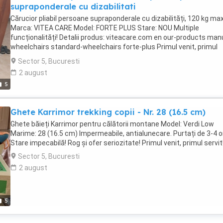
supraponderale cu dizabilitati
Cărucior pliabil persoane supraponderale cu dizabilități, 120 kg max
Marca: VITEA CARE Model: FORTE PLUS Stare: NOU Multiple
funcționalități! Detalii produs: viteacare.com en our-products man
wheelchairs standard-wheelchairs forte-plus Primul venit, primul
servit! Prețul este ușor negociabil. Predare personala București, S
Sector 5, Bucuresti
5 Rog și ofer seriozitate!
2 august
5
Ghete Karrimor trekking copii - Nr. 28 (16.5 cm)
Ghete băieți Karrimor pentru călătorii montane Model: Verdi Low
Marime: 28 (16.5 cm) Impermeabile, antialunecare. Purtați de 3-4 or
Stare impecabilă! Rog și ofer seriozitate! Primul venit, primul servit
Sector 5, Bucuresti
2 august
5