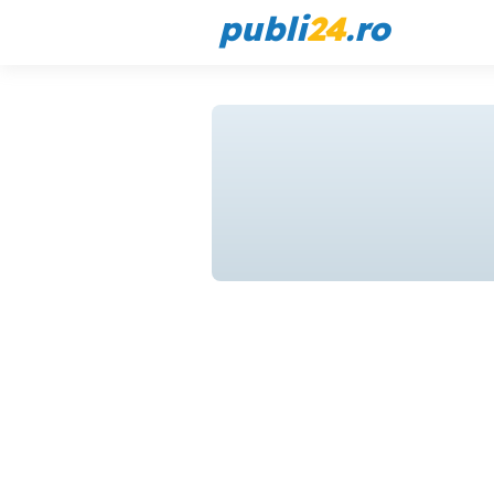
publi
24
.ro