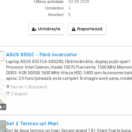
Ultima activitate
02.08.2026
Urmăritori
1
Anunțuri
5
Urmărește
Raportează
ASUS X551C - Fără incarcator
Laptop ASUS X551CA-SX029D, fără încărcător, display puțin spart.
Procesor: Intel Celeron, model 1007U Frecventa: 1500 MHz Memori
DDR3: 4 GB 500GB 1600 MHz Viteza HDD: 5400 rpm Autonomie bate
aprox: 2 h Funcționează, este complet. În imagini aveți seria, model
Rog și ofer seriozitate! Predare personala în București,Sector 1.
Sector 1, Bucuresti
2 august
3
Set 2 Termos-uri Mari
Set de doua termos-uri mari, fiecare avand 1.8 l. Stare foarte buna,