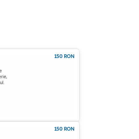
150
RON
e
rie,
ul.
150
RON