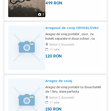
499
RON
2
Aragazul de voiaj CEHOSLOVAC
Aragaz de voiaj portabil , usor , cu
butelii separate si doua ochiuri , cu
geanta de protectie speciala si eleganta
Sector 2, Bucuresti
, facut in CEHOSLOVACIA .
11 iulie
120
RON
Aragaz de voiaj
Aragaz de voiaj portabil cu doua butelii
de 1 litru, stare perfecta.
Sector 2, Bucuresti
11 iulie
150
RON