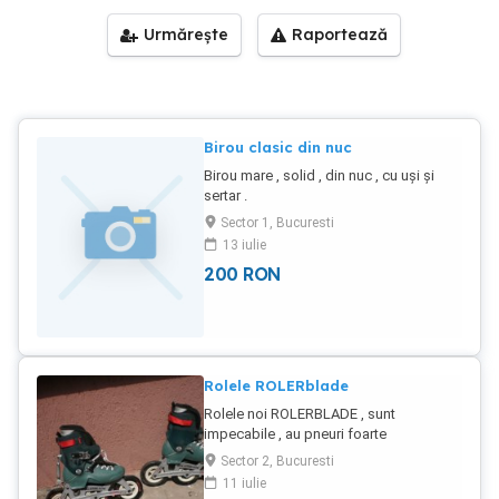
Urmărește
Raportează
Birou clasic din nuc
Birou mare , solid , din nuc , cu uși și
sertar .
Sector 1, Bucuresti
13 iulie
200
RON
Rolele ROLERblade
Rolele noi ROLERBLADE , sunt
impecabile , au pneuri foarte
confortabile . Sunt dotate cu sistem de
Sector 2, Bucuresti
franare automat , si suspensie reglabila
11 iulie
.