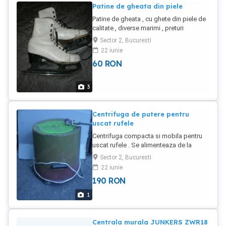
Patine de gheata din piele
Patine de gheata , cu ghete din piele de
calitate , diverse marimi , preturi
excelente .
Sector 2, Bucuresti
22 iunie
60
RON
3
Centrifuga de putere pentru
uscat rufele
Centrifuga compacta si mobila pentru
uscat rufele . Se alimenteaza de la
reteaua de 220 V.
Sector 2, Bucuresti
22 iunie
190
RON
1
Centrala murala JUNKERS ZWR18