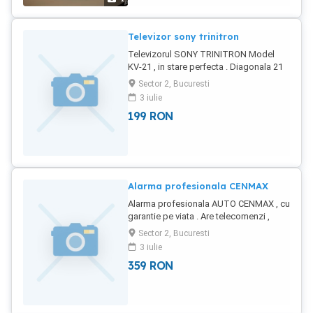
Televizor sony trinitron
Televizorul SONY TRINITRON Model
KV-21 , in stare perfecta . Diagonala 21
inch .
Sector 2, Bucuresti
3 iulie
199
RON
Alarma profesionala CENMAX
Alarma profesionala AUTO CENMAX , cu
garantie pe viata . Are telecomenzi ,
sirena , senzor de soc reglabil , senzor
Sector 2, Bucuresti
de capota .
3 iulie
359
RON