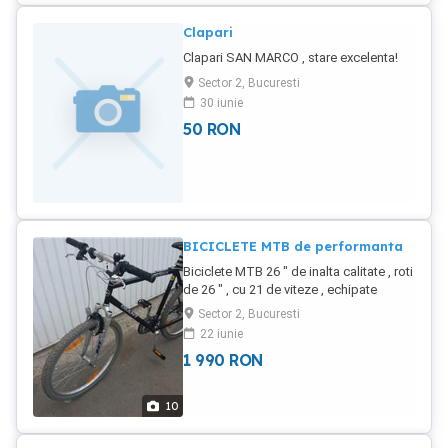
Clapari
Clapari SAN MARCO , stare excelenta!
Sector 2, Bucuresti
30 iunie
50
RON
BICICLETE MTB de performanta
Biciclete MTB 26 " de inalta calitate , roti
de 26 " , cu 21 de viteze , echipate
SHIMANO .Calitate garantata .
Sector 2, Bucuresti
22 iunie
1 990
RON
10