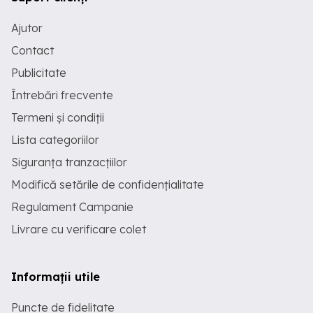
tensiune. Dacă vei măsura nivelul
nominal de tensiune de intrare, vei
Ajutor
vedea că acesta fluctuează pe
Contact
parcursul unei zile într-un grad mai mic
sau mai mare. Printre factorii care
Publicitate
contribuie la aceste fluctuații se numără:
• lungime rețelei până la postul de
Întrebări frecvente
transformare; • apropierea de
consumatorii mari de energie; • factorul
Termeni și condiții
de încărcare pe sistemul de
Lista categoriilor
transport/distribuție al energiei; •
furturile de curent din zonă; • utilizarea
Siguranța tranzacțiilor
unor receptoare electrice improvizate,
artizanale, neomologate; • modul în care
Modifică setările de confidențialitate
s-a dezvoltat zona rezidențială în care
locuiești. Intervale mari ale tensiunii
Regulament Campanie
electrice. Ce facem? Echipamentele
electrice funcționează între anumite
Livrare cu verificare colet
nivele de tensiune, dar nu neapărat la o
performanță optimă. Dacă nivelul de
tensiune scade în afara limitelor pentru
Informații utile
care este proiectat un anumit
echipament, este posibil ca acesta să
nu mai pornească sau să funcționeze
Puncte de fidelitate