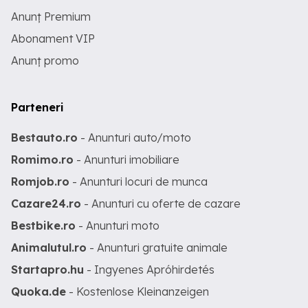
defectuos. Spre exemplu, un dispozitiv
este considerat a avea o sensibilitate
Anunț Premium
relativ scăzută la fluctuațiile de tensiune
Abonament VIP
dacă va funcționa într-un interval de
variație de +/- 10% din tensiunea
Anunț promo
nominală. Un dispozitiv care
funcționează la parametri normali doar
atunci când nivelul de tensiune variază
cu +/- 5% din tensiunea nominală, este
Parteneri
considerat a fi sensibil la fluctuații.
Aceste variații au un caracter aleator și
Bestauto.ro
- Anunturi auto/moto
imprevizibi și nu ești avertizat atunci
când urmează să se producă. Dacă
Romimo.ro
- Anunturi imobiliare
adăugăm la acest aspect și faptul că
este în creștere utilizarea aparatelor
Romjob.ro
- Anunturi locuri de munca
electronice relativ sensibile, nevoia unui
stabilizator de tensiune pare din ce în ce
Cazare24.ro
- Anunturi cu oferte de cazare
mai clară. Asadar, ori de cate ori esti in
Bestbike.ro
- Anunturi moto
situatia sa ai probleme cu regulatorul
tau de tensiune, nu mai amana si pierde
Animalutul.ro
- Anunturi gratuite animale
timp inutil! Este momentul sa treci la
treaba si sa achizitionezi un produs
Startapro.hu
- Ingyenes Apróhirdetés
nou-nout. Viziteaza-ne pe pagina
noastra oficiala Unimotors.ro
Quoka.de
- Kostenlose Kleinanzeigen