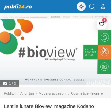
publi
24
.ro
1
1
/ 3
Publi24
Anunțuri
Moda si accesorii
Cosmetice - Ingrijire
Lentile lunare Bioview, magazine Kodano