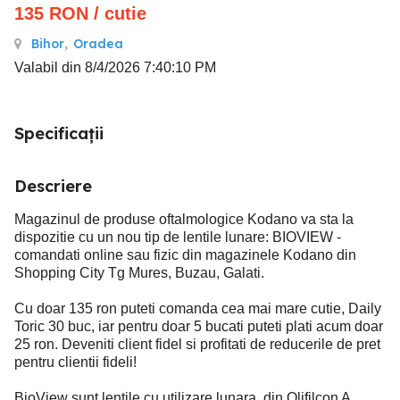
135
RON
/ cutie
Bihor
,
Oradea
Valabil din 8/4/2026 7:40:10 PM
Specificații
Descriere
Magazinul de produse oftalmologice Kodano va sta la
dispozitie cu un nou tip de lentile lunare: BIOVIEW -
comandati online sau fizic din magazinele Kodano din
Shopping City Tg Mures, Buzau, Galati.
Cu doar 135 ron puteti comanda cea mai mare cutie, Daily
Toric 30 buc, iar pentru doar 5 bucati puteti plati acum doar
25 ron. Deveniti client fidel si profitati de reducerile de pret
pentru clientii fideli!
BioView sunt lentile cu utilizare lunara, din Olifilcon A.