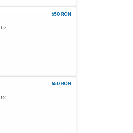
650
RON
ptor
650
RON
ptor