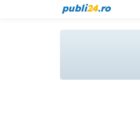
publi
24
.ro