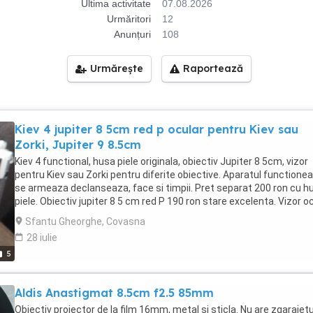
Ultima activitate
07.08.2026
Urmăritori
12
Anunțuri
108
Urmărește
Raportează
Kiev 4 jupiter 8 5cm red p ocular pentru Kiev sau
Zorki, Jupiter 9 8.5cm
Kiev 4 functional, husa piele originala, obiectiv Jupiter 8 5cm, vizor
pentru Kiev sau Zorki pentru diferite obiective. Aparatul functione
se armeaza declanseaza, face si timpii. Pret separat 200 ron cu h
piele. Obiectiv jupiter 8 5 cm red P 190 ron stare excelenta. Vizor o
la 300 ron. Obiectiv Jupiter 9 8.5 cm red p, montura kiev 700 ron.
Sfantu Gheorghe, Covasna
Obiectiv Jupiter 12 3.5cm la 350 ron.
28 iulie
5
Aldis Anastigmat 8.5cm f2.5 85mm
Obiectiv proiector de la film 16mm, metal si sticla. Nu are zgaraietu