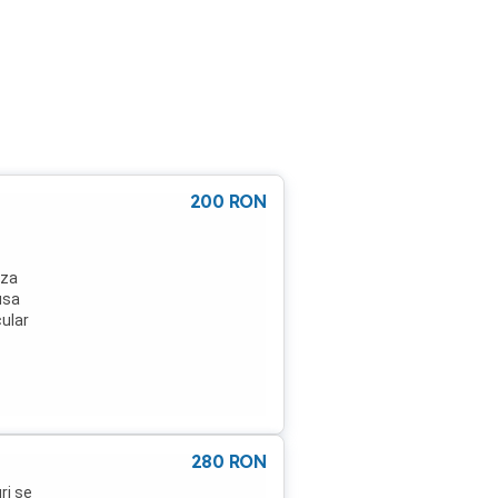
200
RON
aza
usa
cular
280
RON
ri se