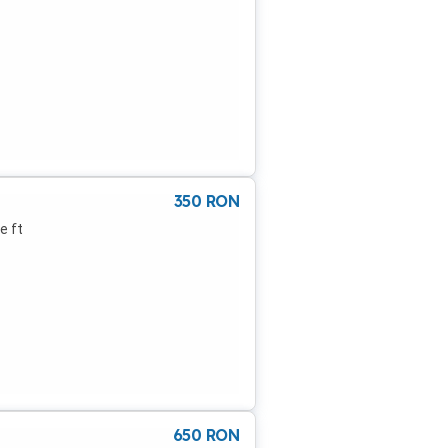
350
RON
e ft
650
RON