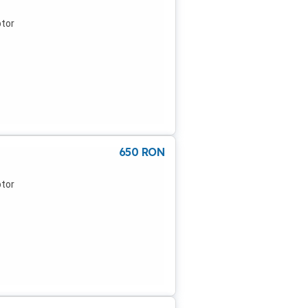
ptor
650
RON
ptor