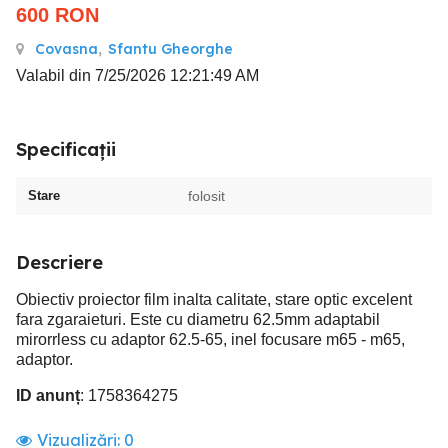
600
RON
Covasna
,
Sfantu Gheorghe
Valabil din 7/25/2026 12:21:49 AM
Specificații
Stare
folosit
Descriere
Obiectiv proiector film inalta calitate, stare optic excelent
fara zgaraieturi. Este cu diametru 62.5mm adaptabil
mirorrless cu adaptor 62.5-65, inel focusare m65 - m65,
adaptor.
ID anunț
: 1758364275
Vizualizări:
0