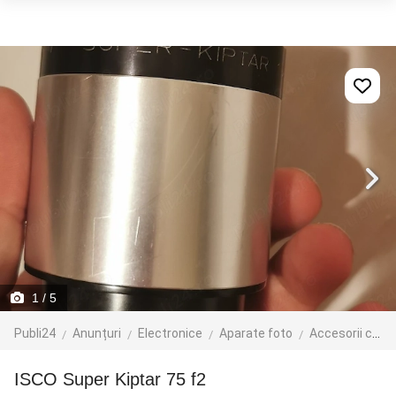
1
/ 5
Publi24
Anunțuri
Electronice
Aparate foto
Accesorii camere foto
ISCO Super Kiptar 75 f2