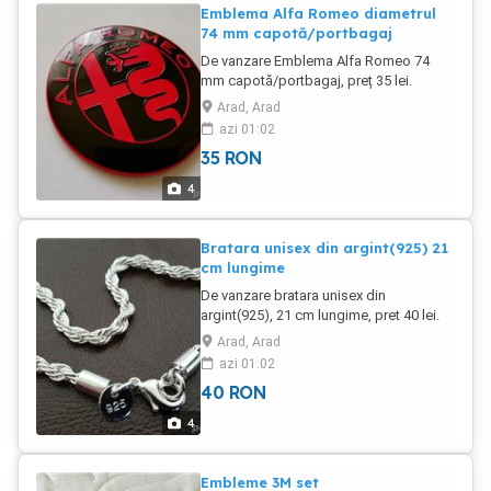
Emblema Alfa Romeo diametrul
74 mm capotă/portbagaj
De vanzare Emblema Alfa Romeo 74
mm capotă/portbagaj, preț 35 lei.
Arad, Arad
azi 01:02
35
RON
4
Bratara unisex din argint(925) 21
cm lungime
De vanzare bratara unisex din
argint(925), 21 cm lungime, pret 40 lei.
Arad, Arad
azi 01:02
40
RON
4
Embleme 3M set