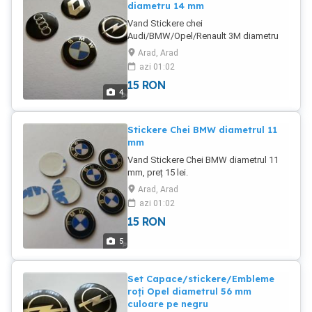
diametru 14 mm
Vand Stickere chei
Audi/BMW/Opel/Renault 3M diametru
14 mm, preț 15 lei.
Arad, Arad
azi 01:02
15
RON
4
Stickere Chei BMW diametrul 11
mm
Vand Stickere Chei BMW diametrul 11
mm, preț 15 lei.
Arad, Arad
azi 01:02
15
RON
5
Set Capace/stickere/Embleme
roți Opel diametrul 56 mm
culoare pe negru