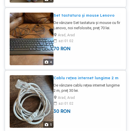
Set tastatura și mouse Lenovo
De vânzare Set tastatura și mouse cu fir
Lenovo, noi nefolosite, preț 70 lei.
Arad, Arad
azi 01:02
70
RON
4
Cablu rețea internet lungime 2 m
De vânzare cablu rețea internet lungime
2 m, preț 30 lei.
Arad, Arad
azi 01:02
30
RON
5