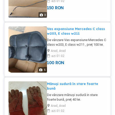
azi 01:02
150
RON
3
Vas expansiune Mercedes C class
w203, E class w211
De vânzare Vas expansiune Mercedes C
class w203, E class w211 , preț 100 lei.
Arad, Arad
azi 01:02
100
RON
5
Mănuși sudură în stare foarte
bună
De vânzare mănuși sudură in stare
foarte bună, preț 40 lei.
Arad, Arad
azi 01:02