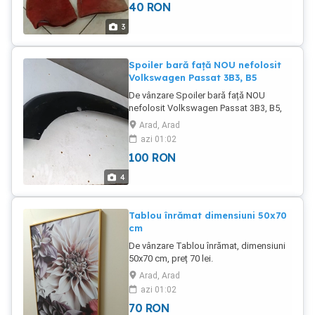
40
RON
3
Spoiler bară față NOU nefolosit
Volkswagen Passat 3B3, B5
De vânzare Spoiler bară față NOU
nefolosit Volkswagen Passat 3B3, B5,
preț 100 lei.
Arad, Arad
azi 01:02
100
RON
4
Tablou înrămat dimensiuni 50x70
cm
De vânzare Tablou înrămat, dimensiuni
50x70 cm, preț 70 lei.
Arad, Arad
azi 01:02
70
RON