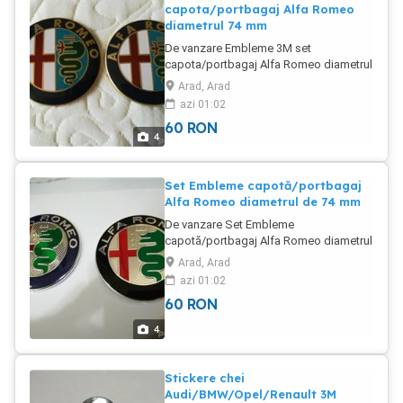
capota/portbagaj Alfa Romeo
diametrul 74 mm
De vanzare Embleme 3M set
capota/portbagaj Alfa Romeo diametrul
74 mm, preț 60 lei.
Arad, Arad
azi 01:02
60
RON
4
Set Embleme capotă/portbagaj
Alfa Romeo diametrul de 74 mm
De vanzare Set Embleme
capotă/portbagaj Alfa Romeo diametrul
de 74 mm, preț 60 lei setul.
Arad, Arad
azi 01:02
60
RON
4
Stickere chei
Audi/BMW/Opel/Renault 3M