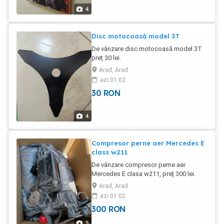
4
Disc motocoasă model 3T
De vânzare disc motocoasă model 3T
preț 30 lei.
Arad, Arad
azi 01:02
30
RON
4
Compresor perne aer Mercedes E
class w211
De vânzare compresor perne aer
Mercedes E clasa w211, preț 300 lei.
Arad, Arad
azi 01:02
300
RON
5