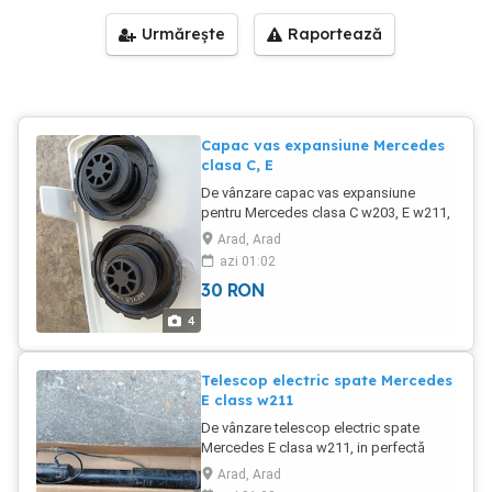
Urmărește
Raportează
Capac vas expansiune Mercedes
clasa C, E
De vânzare capac vas expansiune
pentru Mercedes clasa C w203, E w211,
preț 30 lei.
Arad, Arad
azi 01:02
30
RON
4
Telescop electric spate Mercedes
E class w211
De vânzare telescop electric spate
Mercedes E clasa w211, in perfectă
stare, preț 150 lei.
Arad, Arad