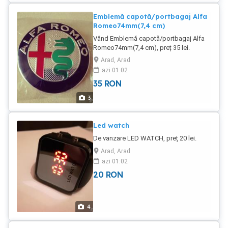
Emblemă capotă/portbagaj Alfa
Romeo74mm(7,4 cm)
Vând Emblemă capotă/portbagaj Alfa
Romeo74mm(7,4 cm), preț 35 lei.
Arad, Arad
azi 01:02
35
RON
3
Led watch
De vanzare LED WATCH, preț 20 lei.
Arad, Arad
azi 01:02
20
RON
4