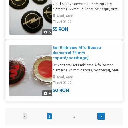
Vand Set Capace/Embleme roți Opel
diametrul 56 mm, culoare pe negru, preț
35 lei.
Arad, Arad
azi 01:02
35
RON
5
Set Embleme Alfa Romeo
diametrul 74 mm
capotă/portbagaj
De vanzare Set Embleme Alfa Romeo
diametrul 74 mm capotă/portbagaj, pret
60 lei.
Arad, Arad
azi 01:02
60
RON
4
›
‹
1
2