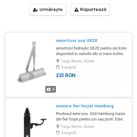
Urmărește
Raportează
amortizor usa GEZE
amortizor hidraulic GEZE pentru usi Este
disponibil in culorile alb si maro inchis.
Marfa import productie Germania.
Targu Mures, Mures
Pentru a vedea toate produsele noastre
4 august
va invitam sa vizitati pagina noastra
215
RON
feronerie-usi.blogspot Livram prin curier
in 2-3 zile. In tara coletul se trimite a
doua zi lucratoare dupa confirmarea
4
datelor. Nu expediem pana nu se
confirma comanda telefonic.
manere fier forjat Hamburg
Produsul este nou. Sild Hamburg masiv
din fier forjat pentru usi sau porti. Este
disponibil in varianta pentru yala.
Targu Mures, Mures
Manerul are interax de 90 mm. Setul
4 august
include: 2 manere, 1 ax patrat, suruburi