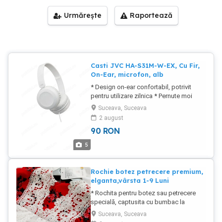
Urmărește
Raportează
Casti JVC HA-S31M-W-EX, Cu Fir,
On-Ear, microfon, alb
* Design on-ear confortabil, potrivit
pentru utilizare zilnica * Pernute moi
pentru urechi, pentru o potrivire
Suceava, Suceava
confortabila si izolare fonica
2 august
imbunatatita * Sunet clar si echilibrat,
90
RON
ideal pentru muzica, podcasturi si
apeluri telefonice * Design pliabil si
5
pivotant, pentru depozitare usoara si
transport comod * Microfon incorporat,
pentru conversatii clare si fara
Rochie botez petrecere premium,
interferente * Compatibilitate universala,
elganta,vârsta 1-9 Luni
functioneaza cu orice dispozitiv cu
* Rochita pentru botez sau petrecere
mufa jack de 3,5 mm * Raspuns in
specială, captusita cu bumbac la
frecventa 10-26000 Hz Impedanta 32 *
interior pentru confortul fetitei. * Ea se
Diametru difuzor 30.6 mm * Magnet
Suceava, Suceava
inchide la spate cu capse si este
Neodymium * Lungime cablu 1.2 metri *