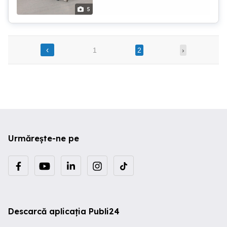
5
‹
1
2
›
Urmărește-ne pe
Descarcă aplicația Publi24