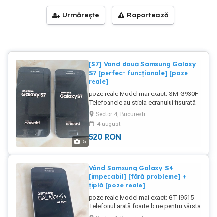
Urmărește
Raportează
[S7] Vând două Samsung Galaxy
S7 [perfect funcționale] [poze
reale]
poze reale Model mai exact: SM-G930F
Telefoanele au sticla ecranului fisurată
mai mult sau mai puțin (pe spate sunt
Sector 4, Bucuresti
ok) Touchul nu este afectat și ia
4 august
comenzi pe toată aria ecranului
520
RON
Displayul nu prezintă pixeli morți,
5
îngălbeniți sau burn Funcționează
perfect Sunt libere de rețea Rulează
Android și se mișcă excelent Meniul
Vând Samsung Galaxy S4
este în limba română În cască se aude
[impecabil] [fără probleme] +
tare și clar Cititorul de amprente este
țiplă [poze reale]
funcțional Telefonul este unul foarte
poze reale Model mai exact: GT-I9515
fiabil Prețul afișat este pentru amândouă
Telefonul arată foarte bine pentru vârsta
la pachet
lui, are chiar și folie de protecție aplicată