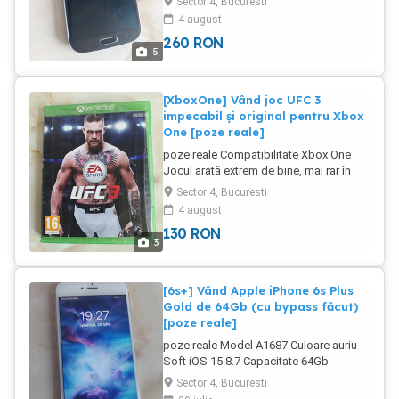
Sector 4, Bucuresti
pe ecran Funcționează perfect și este
4 august
liber de rețea Rulează Android și se
260
RON
mișcă excelent Meniul este în limba
5
română În cască se aude tare și clar
Anunțul se adresează colecționarilor dar
nu numai
[XboxOne] Vând joc UFC 3
impecabil și original pentru Xbox
One [poze reale]
poze reale Compatibilitate Xbox One
Jocul arată extrem de bine, mai rar în
această stare Rulează perfect Limba
Sector 4, Bucuresti
engleză Super grafică Vine în carcasa
4 august
lui originală alături de niște flyere Jocul
130
RON
provine din colecția mea personală pe
3
care am decis să o vând
[6s+] Vând Apple iPhone 6s Plus
Gold de 64Gb (cu bypass făcut)
[poze reale]
poze reale Model A1687 Culoare auriu
Soft iOS 15.8.7 Capacitate 64Gb
Sănătate baterie 82% Telefonul arată
Sector 4, Bucuresti
foarte foarte bine, are folie de protecție