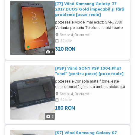
prețul afișat
[J7] Vând Samsung Galaxy J7
2017 DUOS Gold impecabil și fără
probleme [poze reale]
poze reale Model mai exact: SM-J730F
Varianta pe auriu Telefonul arată foarte
foarte bine, mai rar în această stare
Sector 4, Bucuresti
Funcționează perfect Este liber de rețea
29 iulie
(Dual SIM) Rulează Android și se mișcă
320
RON
excelent Meniul este setat în limba
4
română În cască se aude tare și clar
Bateria ține f bine Cititorul de amprente
este funcțional Este un telefon foarte
[PSP] Vând SONY PSP 1004 Phat
fiabil, cu ecran destul de mare
"chel" (pentru piese) [poze reale]
poze reale Consola arată f bine, este
dintr-o bucată și nu s-a umblat niciodată
în ea, are sigiliul intact Am încercat să o
Sector 4, Bucuresti
aprind dar nu intră mufa încărcătorului
29 iulie
decât jumătate Se vinde doar consola,
180
RON
fără accesorii sau jocuri, fără baterie și
fără capac la baterie la prețul de 180 lei
2
fix
[S7] Vând Samsung Galaxy S7