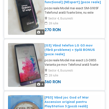
funcțional] [NEspart] [poze reale]
poze reale Model mai exact SM-G935F
Telefonul arată foarte bine, nu este
spart ca majoritatea Funcționează
Sector 4, Bucuresti
perfect Este liber de rețea Prezintă o
28 iulie
dungă roz verticală în partea dreaptă și
270
RON
puțin burn în colțul dreapta-jos Rulează
5
Android și se mișcă excelent Meniul
este setat în limba română În cască se
aude tare și clar Bateria ține f bine
[G3] Vând telefon LG G3 mov
Cititorul de amprente este funcțional
(fără probleme) + țiplă BONUS
Este un telefon foarte fiabil
[poze reale]
poze reale Model mai exact LG-D855
Varianta pe mov Telefonul arată foarte
bine, are folie de protecție aplicată încă
Sector 4, Bucuresti
din prima zi Funcționează perfect Este
28 iulie
liber de rețea Rulează Android și se
360
RON
mișcă excelent Meniul este în limba
4
română În cască se aude tare și clar
Bateria este cea originală și ține f bine
Este un telefon fiabil de care te poți
[PS3] Vând joc God of War
folosi Acest anunț se adresează
Ascension original pentru
colecționarilor dar nu numai
PlayStation 3 [poză reală]