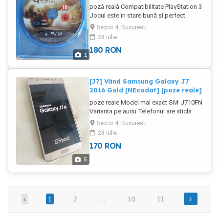
poză reală Compatibilitate PlayStation 3
Jocul este în stare bună și perfect
funcțional Super grafică Vine în carcasă
Sector 4, Bucuresti
28 iulie
180
RON
1
[J7] Vând Samsung Galaxy J7
2016 Gold [NEcodat] [poze reale]
poze reale Model mai exact SM-J710FN
Varianta pe auriu Telefonul are sticla
ecranului puțin fisurată (touch și display
Sector 4, Bucuresti
nu sunt afectate) Este liber de rețea
28 iulie
Butonul de aprindere și cel de volum +
170
RON
nu funcționează dar telefonul se
aprinde automat când băgați bateria iar
5
volumul poate fi ajustat din meniu
Rulează Android și se mișcă excelent
Meniul este setat în limba română În
cască se aude tare și clar Bateria ține
›
‹
1
2
…
10
11
bine Este un telefon de care să te
folosești