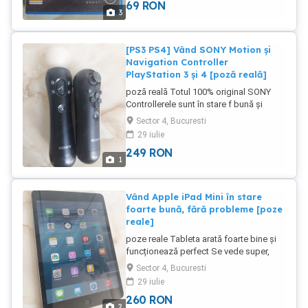
69
RON
cu un cod care nu știu dacă este folosit
3
Jocul provine din colecția mea
personală pe care am decis să o vând
[PS3 PS4] Vând SONY Motion și
Navigation Controller
PlayStation 3 și 4 [poză reală]
poză reală Totul 100% original SONY
Controllerele sunt în stare f bună și
perfect funcționale Compatibilitate
Sector 4, Bucuresti
PlayStation 3 și 4 Prețul afișat este
29 iulie
pentru amândouă la pachet
249
RON
1
Vând Apple iPad Mini în stare
foarte bună, fără probleme [poze
reale]
poze reale Tableta arată foarte bine și
funcționează perfect Se vede super,
ideală pentru filme și seriale Pentru mai
Sector 4, Bucuresti
multe detalii vă stau la dispoziție : ]
29 iulie
260
RON
2