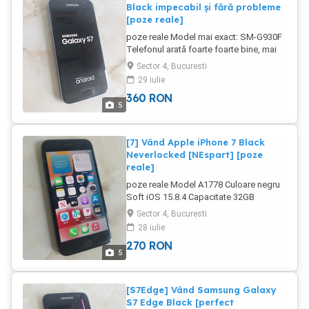
Black impecabil și fără probleme
[poze reale]
poze reale Model mai exact: SM-G930F
Telefonul arată foarte foarte bine, mai
rar în această stare Funcționează
Sector 4, Bucuresti
perfect Este liber de rețea Rulează
29 iulie
Android și se mișcă excelent Meniul
360
RON
este setat în limba română În cască se
5
aude tare și clar Bateria ține f bine
Cititorul de amprente este funcțional
Este un telefon foarte fiabil
[7] Vând Apple iPhone 7 Black
Neverlocked [NEspart] [poze
reale]
poze reale Model A1778 Culoare negru
Soft iOS 15.8.4 Capacitate 32GB
Sănătate baterie 81% Neverlocked -
Sector 4, Bucuresti
liber de rețea Telefonul arată foarte
28 iulie
bine, nu este spart ca majoritatea
270
RON
Prezintă o singură problemă de
5
funcționare și anume Wi-Fi ul, nu se
poate activa Cititorul de amprente este
funcțional Accept și unele schimburi dar
[S7Edge] Vând Samsung Galaxy
doar dacă ies în avantaj
S7 Edge Black [perfect