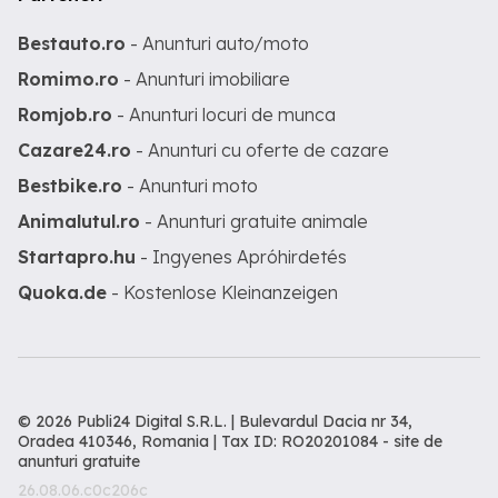
Bestauto.ro
- Anunturi auto/moto
Romimo.ro
- Anunturi imobiliare
Romjob.ro
- Anunturi locuri de munca
Cazare24.ro
- Anunturi cu oferte de cazare
Bestbike.ro
- Anunturi moto
Animalutul.ro
- Anunturi gratuite animale
Startapro.hu
- Ingyenes Apróhirdetés
Quoka.de
- Kostenlose Kleinanzeigen
© 2026 Publi24 Digital S.R.L. | Bulevardul Dacia nr 34,
Oradea 410346, Romania | Tax ID: RO20201084 -
site de
anunturi gratuite
26.08.06.c0c206c