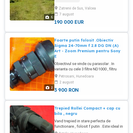
judetean asfaltat cu o deschidere
o tehnica inovativa care imbina o
Zatrenii de Sus, Valcea
aproximativa de 20-30 m . Pretul este de
secventa de fotografii pentru o gama
7 august
12 euro pe mp. De asemenea mai este
dinamica mai ridicata, oferind o claritate
5
la vanzare 1500mp in comuna
crescuta a imaginii
190 000
EUR
Lacusteni, jud Valcea la 20 euro mp .
Foarte putin folosit .Obiectiv
Sigma 24-70mm f 2.8 DG DN (A)
Art - Zoom Premium pentru Sony
E
Obiectivul se vinde cu parasolar . In
varianta cu cele 3 filtre ND1000 , filtru
polarizare circulara si UV PRETUL ESTE
Petrosani, Hunedoara
4200 LEI Obiectivul Sigma 24-70mm f
2 august
2.8 DG DN Art este răspunsul așteptat al
2
3 900
RON
fotografilor profesioniști și entuziaști
Sony E care refuză să facă rabat de la
calitate. Reprezentând apogeul seriei
Art, acest zoom standard combină cele
Trepied Rollei Compact + cap cu
mai avansate tehnologii optice Sigma
bila , negru
într-un format optimizat pentru
Vand trepied in stare perfecta de
monturile mirrorless full-frame. Optică
functionare , folosit f putin . Este ideal in
de Clasă Mondială pentru Imagini care
excursii fiind micut si fff util .