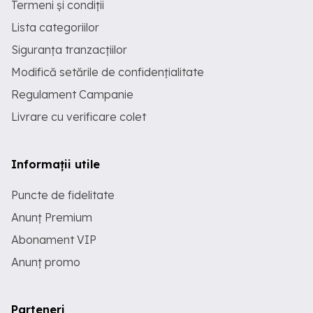
Termeni și condiții
meteo. Este standardul profesional pe
care îl merită echipamentul tău Sony E.
Lista categoriilor
Siguranța tranzacțiilor
Modifică setările de confidențialitate
Regulament Campanie
Livrare cu verificare colet
Informații utile
Puncte de fidelitate
Anunț Premium
Abonament VIP
Anunț promo
Parteneri