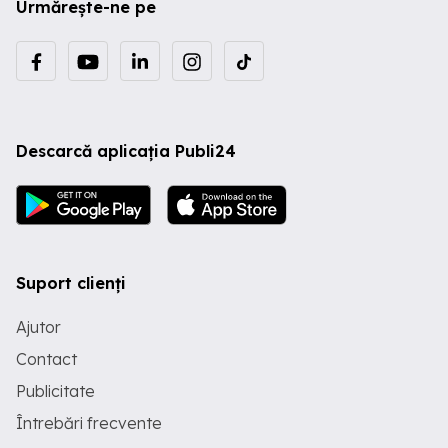
Urmărește-ne pe
monturile mirrorless full-frame. Optică
de Clasă Mondială pentru Imagini care
Stârnesc Emoție Am integrat 6 elemente
de sticlă FLD și 2 SLD pentru a elimina
aberațiile cromatice și pentru a garanta
o claritate uimitoare pe întregul cadru.
Indiferent dacă fotografiezi un portret la
70mm sau un peisaj detaliat la 24mm,
Descarcă aplicația Publi24
calitatea imaginii rămâne constant
excepțională. Tratamentul Nano Porous
Coating (NPC), alături de Super Multi-
Layer Coating, anulează eficient flare-ul
și ghosting-ul, permițându-ți să lucrezi
în contre-jour cu încredere. Proiectat
pentru Mirrorless: Viteză și Ergonomie
Suport clienți
Spre deosebire de versiunile DSLR,
modelul DG DN este mai ușor și mai
compact, păstrând în același timp
Ajutor
calitatea mecanică de top. Autofocusul
rapid este perfect integrat cu funcțiile
Contact
AF ale camerelor Sony, iar butoanele
Publicitate
personalizabile (AFL) oferă controlul
necesar în situații dinamice. Etanșarea la
Întrebări frecvente
praf și stropi face din acest obiectiv un
partener de încredere în orice condiție