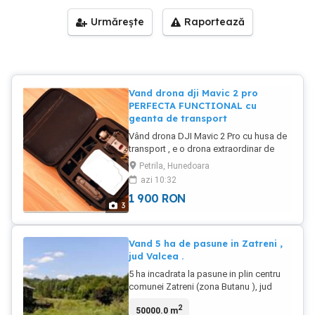
Urmărește
Raportează
Vand drona dji Mavic 2 pro
PERFECTA FUNCTIONAL cu
geanta de transport
Vând drona DJI Mavic 2 Pro cu husa de
transport , e o drona extraordinar de
stabila pe orice vant .în stare foarte
Petrila, Hunedoara
bună, fără defecte. Este perfect
azi 10:32
funcțională și în condiții excelente. Se
1 900
RON
acceptă orice testare , Prefer predare
3
personala pt ai face o demonstratie de
functionare impecabila in fata
cumparatorului . . Senzor CMOS de 1
Vand 5 ha de pasune in Zatreni ,
inch Senzorul CMOS de 1 inch, Senzorul
jud Valcea .
mai mare aduce, de asemenea, o
5 ha incadrata la pasune in plin centru
performanta mai buna in medii cu
comunei Zatreni (zona Butanu ), jud
lumina scazuta, cu o gama ISO extinsa,
Valcea , primaria fiind la aproximativ
ISO ridicat . DJI Mavic 2 Pro suporta, de
2
50000.0 m
170m . Terenul are acces la drumul
asemenea, fotografii HDR imbunatatite,