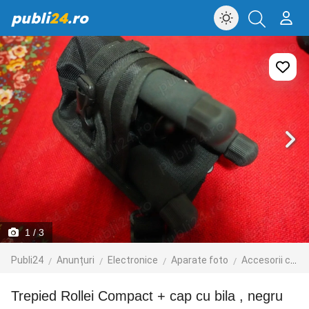
publi
24
.ro
1
/ 3
Publi24
Anunțuri
Electronice
Aparate foto
Accesorii camere foto
Trepied Rollei Compact + cap cu bila , negru