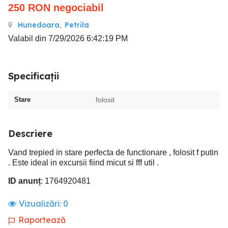
250
RON
negociabil
Hunedoara
,
Petrila
Valabil din 7/29/2026 6:42:19 PM
Specificații
Stare
folosit
Descriere
Vand trepied in stare perfecta de functionare , folosit f putin
. Este ideal in excursii fiind micut si fff util .
ID anunț
: 1764920481
Vizualizări:
0
Raportează