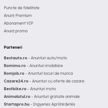
Puncte de fidelitate
Anunț Premium
Abonament VIP
Anunț promo
Parteneri
Bestauto.ro
- Anunturi auto/moto
Romimo.ro
- Anunturi imobiliare
Romjob.ro
- Anunturi locuri de munca
Cazare24.ro
- Anunturi cu oferte de cazare
Bestbike.ro
- Anunturi moto
Animalutul.ro
- Anunturi gratuite animale
Startapro.hu
- Ingyenes Apróhirdetés