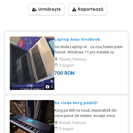
Urmărește
Raportează
Laptop Asus VivoBook
Se vinde Laptop-ul....ca nou,foarte putin
folosit. Windows 11 pro instalat cu
pachet Microsoft Office. Prețul este de
Ploiesti, Prahova
700 negociabil. Detalii la nr
8 august
700
RON
2
Se vinde Korg pa600!
Korg pa 600 ca nouă, impecabilă din
orice punct de vedere. Accept orice
probă! Are set de pa600 instalat pe ea
Ploiesti, Prahova
cu o varietate de ritmuri si tonuri.
5 august
Folosita foarte putin de către mine.