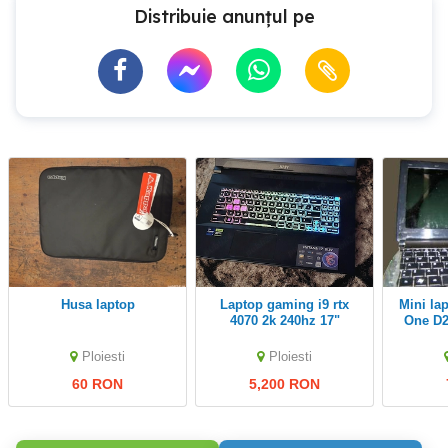
Distribuie anunțul pe
Husa laptop
Laptop gaming i9 rtx
Mini laptop Acer Aspire
4070 2k 240hz 17"
One D2
displ
Ploiesti
Ploiesti
60 RON
5,200 RON