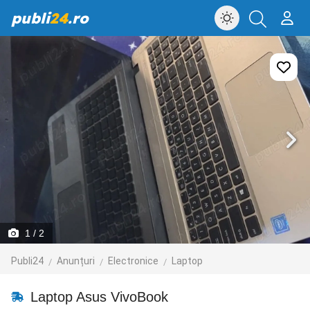
publi
24
.ro
1
/ 2
Publi24
Anunțuri
Electronice
Laptop
Laptop Asus VivoBook