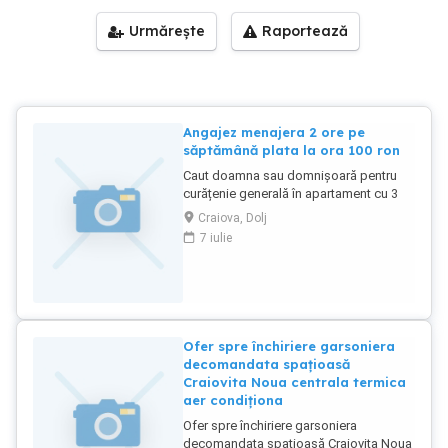
Urmărește
Raportează
Angajez menajera 2 ore pe
săptămână plata la ora 100 ron
Caut doamna sau domnișoară pentru
curățenie generală în apartament cu 3
camere plata la ora 100-150 Ron .aștept
Craiova, Dolj
mesajul tău.
7 iulie
Ofer spre închiriere garsoniera
decomandata spațioasă
Craiovita Noua centrala termica
aer condiționa
Ofer spre închiriere garsoniera
decomandata spațioasă Craiovita Noua