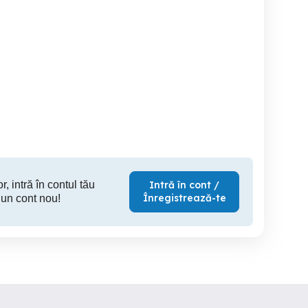
Angajez menajera
caut doamnă pt menaj
Caut menajera plata la oră
partament plata la ora
1
Craiova
Craiova
r, intră în contul tău
Intră în cont /
Înregistrează-te
 un cont nou!