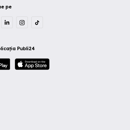
ne pe
licația Publi24