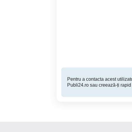
Caut doamna curățenie
plata la oră
a
Craiova
Pentru a contacta acest utilizato
Publi24.ro sau creează-ți rapid