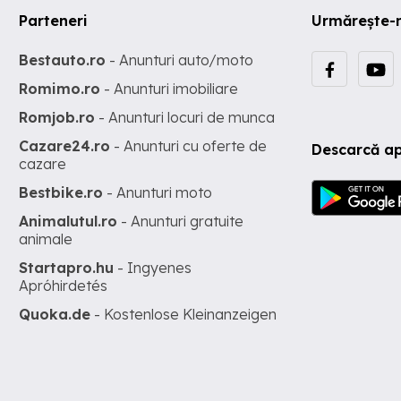
Parteneri
Urmărește-
Bestauto.ro
- Anunturi auto/moto
Romimo.ro
- Anunturi imobiliare
Romjob.ro
- Anunturi locuri de munca
Cazare24.ro
- Anunturi cu oferte de
Descarcă ap
cazare
Bestbike.ro
- Anunturi moto
Animalutul.ro
- Anunturi gratuite
animale
Startapro.hu
- Ingyenes
Apróhirdetés
Quoka.de
- Kostenlose Kleinanzeigen