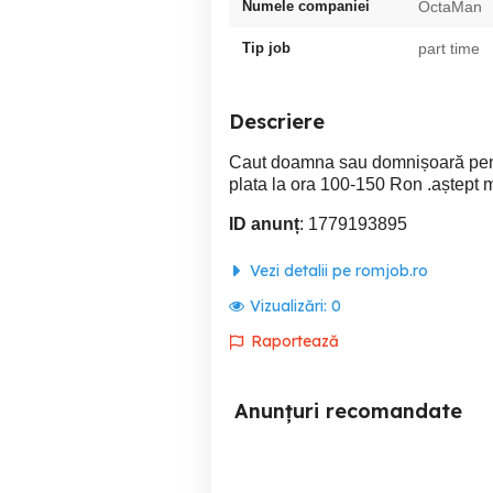
Numele companiei
OctaMan
Tip job
part time
Descriere
Caut doamna sau domnișoară pent
plata la ora 100-150 Ron .aștept m
ID anunț
: 1779193895
Vezi detalii pe romjob.ro
Vizualizări:
0
Raportează
Anunțuri recomandate