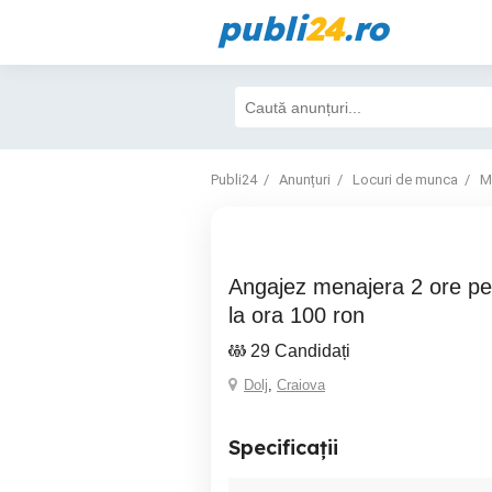
publi
24
.ro
Publi24
Anunțuri
Locuri de munca
M
Angajez menajera 2 ore pe săptămână plata
la ora 100 ron
29 Candidați
Dolj
,
Craiova
Specificații