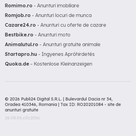
Romimo.ro
- Anunturi imobiliare
Romjob.ro
- Anunturi locuri de munca
Cazare24.ro
- Anunturi cu oferte de cazare
Bestbike.ro
- Anunturi moto
Animalutul.ro
- Anunturi gratuite animale
Startapro.hu
- Ingyenes Apróhirdetés
Quoka.de
- Kostenlose Kleinanzeigen
© 2026 Publi24 Digital S.R.L. | Bulevardul Dacia nr 34,
Oradea 410346, Romania | Tax ID: RO20201084 -
site de
anunturi gratuite
26.08.06.c0c206c