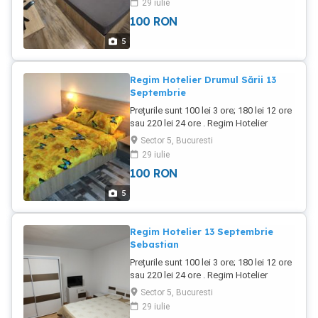
29 iulie
Curățenie,discreție,internet wifi, televizor
100
RON
LCD. Ne rezervam dreptul de a ne
selecta clienții. Pentru perioade mai
5
lungi de 7 zile preturile sunt negociabile
Regim Hotelier Drumul Sării 13
Septembrie
Prețurile sunt 100 lei 3 ore; 180 lei 12 ore
sau 220 lei 24 ore . Regim Hotelier
Garsoniera 42 mp situata in zona 13
Sector 5, Bucuresti
Septembrie Parc Sebastian .
29 iulie
Curățenie,discreție,internet wifi, televizor
100
RON
LCD. Ne rezervam dreptul de a ne
selecta clienții. Pentru perioade mai
5
lungi de 7 zile preturile sunt negociabile
Regim Hotelier 13 Septembrie
Sebastian
Prețurile sunt 100 lei 3 ore; 180 lei 12 ore
sau 220 lei 24 ore . Regim Hotelier
Garsoniera 42 mp situata in zona 13
Sector 5, Bucuresti
Septembrie Parc Sebastian .
29 iulie
Curățenie,discreție,internet wifi, televizor