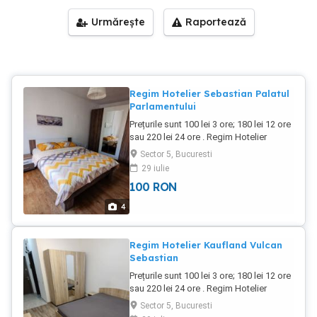
Urmărește
Raportează
Regim Hotelier Sebastian Palatul
Parlamentului
Prețurile sunt 100 lei 3 ore; 180 lei 12 ore
sau 220 lei 24 ore . Regim Hotelier
Garsoniera 42 mp situata in zona 13
Sector 5, Bucuresti
Septembrie Parc Sebastian .
29 iulie
Curățenie,discreție,internet wifi, televizor
100
RON
LCD. Ne rezervam dreptul de a ne
selecta clienții. Pentru perioade mai
4
lungi de 7 zile preturile sunt negociabile
Regim Hotelier Kaufland Vulcan
Sebastian
Prețurile sunt 100 lei 3 ore; 180 lei 12 ore
sau 220 lei 24 ore . Regim Hotelier
Garsoniera 42 mp situata in zona 13
Sector 5, Bucuresti
Septembrie Parc Sebastian .