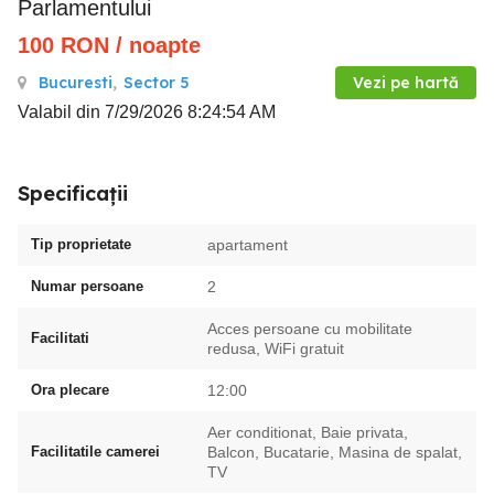
Parlamentului
100
RON
/ noapte
Bucuresti
,
Sector 5
Vezi pe hartă
Valabil din 7/29/2026 8:24:54 AM
Specificații
Tip proprietate
apartament
Numar persoane
2
Acces persoane cu mobilitate
Facilitati
redusa, WiFi gratuit
Ora plecare
12:00
Aer conditionat, Baie privata,
Facilitatile camerei
Balcon, Bucatarie, Masina de spalat,
TV