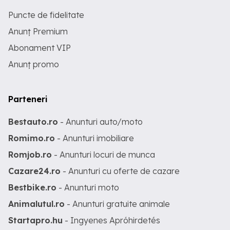
Puncte de fidelitate
Anunț Premium
Abonament VIP
Anunț promo
Parteneri
Bestauto.ro
- Anunturi auto/moto
Romimo.ro
- Anunturi imobiliare
Romjob.ro
- Anunturi locuri de munca
Cazare24.ro
- Anunturi cu oferte de cazare
Bestbike.ro
- Anunturi moto
Animalutul.ro
- Anunturi gratuite animale
Startapro.hu
- Ingyenes Apróhirdetés