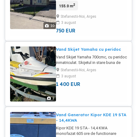
foarte linistita - 500m pana la LIDL,
2
155.0 m
cartier nou. Curte, carpot doua masini,
automatizare poarta auto, AC. Terasa
Stefanestii-Noi, Arges
acoperita.
3 august
10
750
EUR
Vand Skijet Yamaha cu peridoc
Vand Skijet Yamaha 700cmc, cu peridoc
inmatriculat. Skijetul in stare buna de
functionare. Nu functioneaza display
Stefanestii-Noi, Arges
bord si nu are baterie functionala.
3 august
Peridocul are o traversa
1 400
EUR
ruginita(necesita schimbare), instalatia
electrica defecta si ITPul expirat. Pret
1400 euro usor negociabil, se vand si
2
separat.
Vand Generator Kipor KDE 19 STA
- 14,4KWA
Kipor KDE 19 STA - 14,4 KWA
monofazat 605 ore de functionare