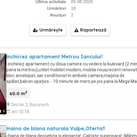
Ultima activitate
06.08.2026
Urmăritori
18
Anunțuri
2
Urmărește
Raportează
închiriez apartament Metrou Iancului!
-inchiriez apartament cu doua camere cu vedere la bulevard (2 mi
pana la metrou),utilat mobilat modern, mobila noua,recent renovat
bloc anvelopat, aer conditionat în ambele camere,mașina de
spălat,balcon spațios. - 10 minute de mers pe jos pana la Mega Mall
La parterul blocului se găsesc :Magazine,farmacii,Mega
2
image,Patiseria Luca. -Nu se fumează. -Fara animale de companie.
60.0 m
preferat pe termen lung(doar persoane serioase).
Sector 2, Bucuresti
5
ieri 10:18
Haina de blana naturala Vulpe,Oferta!!
-Haina de blana deosebita și eleganta! -Calitate superioara! -Mărim