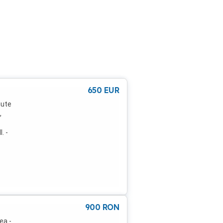
650
EUR
nute
,
. -
 -De
900
RON
ea -