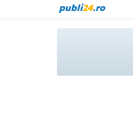
publi
24
.ro