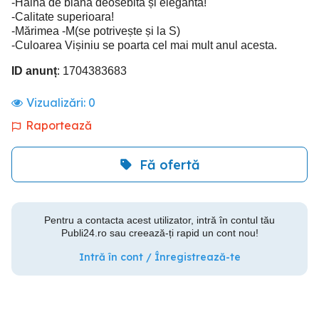
-Haina de blana deosebita și eleganta!
-Calitate superioara!
-Mărimea -M(se potrivește și la S)
-Culoarea Vișiniu se poarta cel mai mult anul acesta.
ID anunț
: 1704383683
Vizualizări:
0
Raportează
Fă ofertă
Pentru a contacta acest utilizator, intră în contul tău
Publi24.ro sau creează-ți rapid un cont nou!
Intră în cont / Înregistrează-te