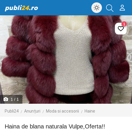
publi
24
.ro
1
1
/ 1
Publi24
Anunțuri
Moda si accesorii
Haine
Haina de blana naturala Vulpe,Oferta!!