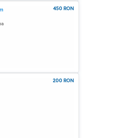
450
RON
am
pa
200
RON