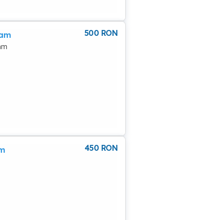
500
RON
tam
tam
450
RON
am