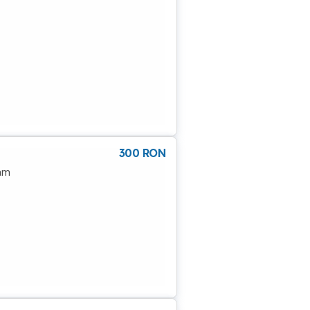
300
RON
tam