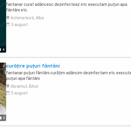
fantanar curat adâncesc dezinfecteaz etc executam puțuri apa
fântâni etc.
Achimetesti, Alba
5 august
4
curățire puțuri fântâni
fantanar puțuri fântâni curățim adâncim dezinfectam etc execu
puțuri apa fântâni
Abramut, Bihor
5 august
3