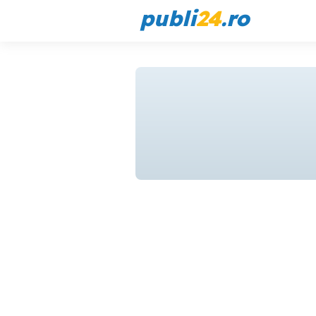
publi
24
.ro