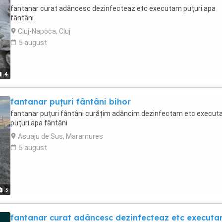
fantanar curat adâncesc dezinfecteaz etc executam puțuri apa
fântâni
Cluj-Napoca, Cluj
5 august
4
fantanar puțuri fântâni bihor
fantanar puțuri fântâni curățim adâncim dezinfectam etc execu
puțuri apa fântâni
Asuaju de Sus, Maramures
5 august
3
fantanar curat adâncesc dezinfecteaz etc executa