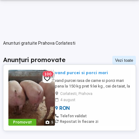
Anunturi gratuite Prahova Corlatesti
Anunțuri promovate
Vezi toate
vand purcei si porci mari
100
vand purcei rasa de carne si porci mari
pana la 150 kg pret 9.lei kg , cei de taiat, la
purcei difera în funcție de greutate
Corlatesti, Prahova
4 august
9 RON
Telefon validat
Repostat în fiecare zi
Promovat
5