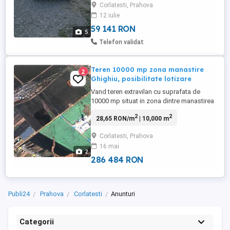
Corlatesti, Prahova
Romania si al doilea proprietar de la noua.
12 iulie
Dotari Cutie automata xDrive tractiune
integrala Navigatie ...
59 141 RON
5
Telefon validat
Teren 10000 mp zona manastire
2
Ghighiu, posibilitate lotizare
Vand teren extravilan cu suprafata de
10000 mp situat in zona dintre manastirea
Ghighiu si Corlatesti. Terenul are
2
2
28,65 RON/m
| 10,000 m
deschiderea de 72 m cu acces la drum
secundar si este in curs de intabulare. Pret
Corlatesti, Prahova
5,5 euro m2, negociabil. Pretabil pentru
16 mai
parcare tiruri, depozit, etc, posibilitate
2
utilitati. Terenul se ...
286 484 RON
Publi24
Prahova
Corlatesti
Anunturi
Categorii