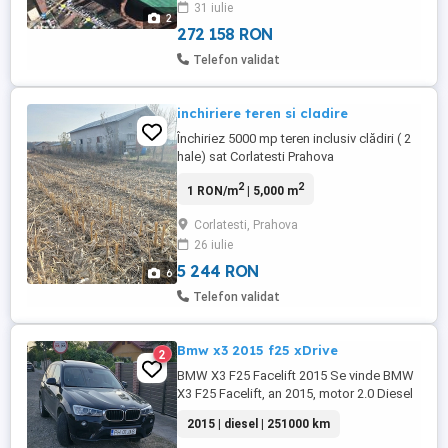
31 iulie
de loturi pentru locuințe, etc. Utilitati in
2
zona.
272 158 RON
Telefon validat
inchiriere teren si cladire
Închiriez 5000 mp teren inclusiv clădiri ( 2
hale) sat Corlatesti Prahova
2
2
1 RON/m
| 5,000 m
Corlatesti, Prahova
26 iulie
5 244 RON
6
Telefon validat
Bmw x3 2015 f25 xDrive
2
BMW X3 F25 Facelift 2015 Se vinde BMW
X3 F25 Facelift, an 2015, motor 2.0 Diesel
163 CP, cutie automata, xDrive. 251000 km
2015 | diesel | 251000 km
in crestere. Masina este folosita zilnic.
Import Belgia. Eu sunt primul proprietar in