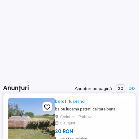
Anunțuri
20
50
Anunțuri pe pagină:
baloti lucerna
baloti lucerna patrati calitate buna
Corlatesti, Prahova
5 august
20 RON