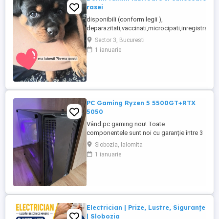
rasei
disponibili (conform legii ),
deparazitati,vaccinati,microcipati,inregistrati...te
Sector 3, Bucuresti
1 ianuarie
PC Gaming Ryzen 5 5500GT+RTX
5050
Vând pc gaming nou! Toate
componentele sunt noi cu garanție între 3
și 10 ani la eMAG. Preț FIX nu trimit prin
Slobozia, Ialomita
curier doar predare personală.
1 ianuarie
Configurație: Procesor Ryzen 5
5500GT+Cooler Deepcool AK 400 Placă
video Asus RTX 5050 8gb Placă de bază
GIGABYTE A520M DS3H V2 Memorie ram
Kingston Fury Beast ...
Electrician | Prize, Lustre, Siguranțe
| Slobozia