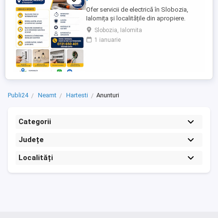
Ofer servicii de electrică în Slobozia,
Ialomița și localitățile din apropiere.
Servicii oferite: Înlocuire prize și
Slobozia, Ialomita
întrerupătoare Montaj lustre, aplice și
1 ianuarie
corpuri de iluminat Înlocuire siguranțe
automate Remediere defecțiuni electrice
minore Verificare și întreținere instalații
electrice ...
Publi24
Neamt
Hartesti
Anunturi
Categorii
Județe
Localități