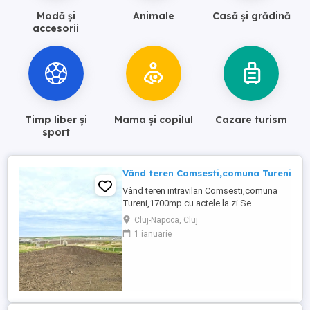
Modă și
Animale
Casă și grădină
accesorii
Timp liber și
Mama și copilul
Cazare turism
sport
Vând teren Comsesti,comuna Tureni
Vând teren intravilan Comsesti,comuna
Tureni,1700mp cu actele la zi.Se
parceleaza la cerere
Cluj-Napoca, Cluj
1 ianuarie