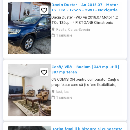
Dacia Duster - An 2018.07 - Motor
1.2 TCe - 125cp - 2WD - Navigatie
Dacia Duster FWD An 2018.07 Motor 1.2
TCe 125cp - 4 PISTOANE Climatronic
Navigație Camera marșarier Geamuri și
Resita, Caras-Severin
oglinzi electrice Senzori Ploaie Lumină
1 ianuarie
Parcare Cauciucuri vară iarna Jante aliaj
16' Revizie efectuată ( Ulei filtre
distributie) Stare tehnică și optică foarte
buna
Casă/ Vilă – Bucium | 349 mp utili |
887 mp teren
0% COMISION pentru cumpărător Cauți o
proprietate care să-ți ofere flexibilitate,
spațiu și potențial real de dezvoltare?
Iasi, Iasi
Situată la doar 1 minut de Șoseaua
1 ianuarie
Bucium, pe Stradela Păun nr. 2, reprezintă
o oportunitate excelentă pentru investiții în
domenii precum: creșă / grădiniță, clinică,
birouri, centru ...
Dorim familii iubitoare si cunoscatori a