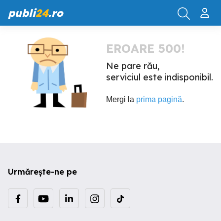
publi
24
.ro
EROARE 500!
Ne pare rău,
serviciul este indisponibil.
Mergi la
prima pagină
.
Urmărește-ne pe