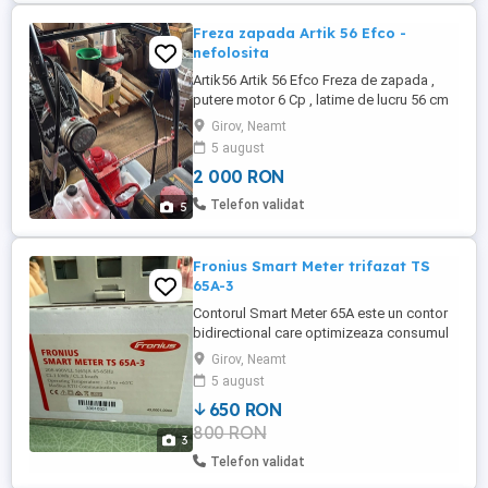
Freza zapada Artik 56 Efco -
nefolosita
Artik56 Artik 56 Efco Freza de zapada ,
putere motor 6 Cp , latime de lucru 56 cm
PREZENTARE PRODUS Motor performant
Girov, Neamt
destinat sezonului rece şi pentru aplicaţii
5 august
la temperaturi joase. Turbine in 2 stagii şi
2 000 RON
melc zimţat oferind performanţe optime
chiar şi în zăpadă densă sau îngheţată.
Telefon validat
5
Ejector cu unghi ...
Fronius Smart Meter trifazat TS
65A-3
Contorul Smart Meter 65A este un contor
bidirectional care optimizeaza consumul
propriu si urmareste curba de incarcare a
Girov, Neamt
casei. Impreuna cu portalul online Fronius
5 august
Solar, contorul ofera o imagine clara
650 RON
asupra propriului consum de energie.
800 RON
3
Telefon validat