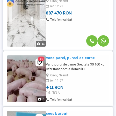
Girov, Neamt
tăi.Caracteristici ale vilei:🏡 Parterul -
ieri 12:22
spațios și primitor:Living generos – locul
perfect pentru ...
887 470 RON
Telefon validat
13
Vand porci, purcei de carne
11
Vand porci de carne Greutate 30 160 kg
Ofer transport la domiciliu
Girov, Neamt
ieri 11:57
11 RON
14 RON
5
Telefon validat
ceas barbati