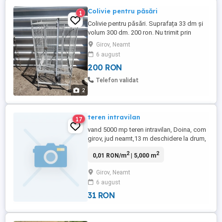
Colivie pentru păsări
1
Colivie pentru păsări. Suprafața 33 dm și
volum 300 dm. 200 ron. Nu trimit prin
curier.
Girov, Neamt
6 august
200 RON
Telefon validat
2
teren intravilan
17
vand 5000 mp teren intravilan, Doina, com
girov, jud neamt,13 m deschidere la drum,
apa, curent, toate utilitatile, situat intre
2
2
0,01 RON/m
| 5,000 m
case, cadastru facut;persoana de
contact:maria tel 0749913850 sau
Girov, Neamt
0741732189, suprafata totala: 5000
6 august
31 RON