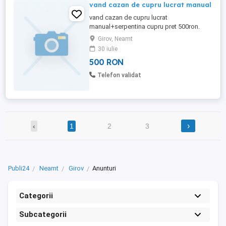
vand cazan de cupru lucrat manual
vand cazan de cupru lucrat
manual+serpentina cupru pret 500ron.
schimb cu gtx 1080ti vand doar local dati
Girov, Neamt
mesaj
30 iulie
500 RON
Telefon validat
›
‹
1
2
3
Publi24
Neamt
Girov
Anunturi
Categorii
Subcategorii