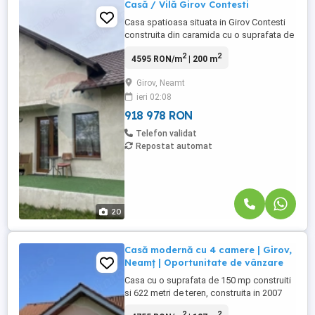
Casă / Vilă Girov Contesti
Casa spatioasa situata in Girov Contesti
construita din caramida cu o suprafata de
225 mp si 5000 mp teren, dispusa pe
2
2
4595 RON/m
| 200 m
parter si etaj si compusa din parter,
living,bucatarie, dormitor si camera
Girov, Neamt
centralei si etaj dormitor cu dresing,
ieri 02:08
dormitor ,baie, terasa si doua balcoane
partea de sus nefinisata. Proprietatea ...
918 978 RON
Telefon validat
Repostat automat
20
Casă modernă cu 4 camere | Girov,
Neamț | Oportunitate de vânzare
Casa cu o suprafata de 150 mp construiti
si 622 metri de teren, construita in 2007
din caramida compusa din 3 dormitoare,
2
2