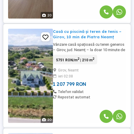
20
Casă cu piscină și teren de tenis –
Girov, 10 min de Piatra Neamț
Vânzare casă spațioasă cu teren generos
– Girov, jud. Neamț – la doar 10 minute de
Piatra Neamț - Suprafață construită la sol:
2
2
5751 RON/m
| 210 m
145 mp - Regim de înălțime: Subsol +
Parter + Mezanin - Teren intravilan: 3.093
Girov, Neamt
mp Vă propunem spre vânzare o
ieri 02:08
proprietate deosebită situată în comuna
Girov, la doar 10 minute ...
1 207 799 RON
Telefon validat
Repostat automat
20