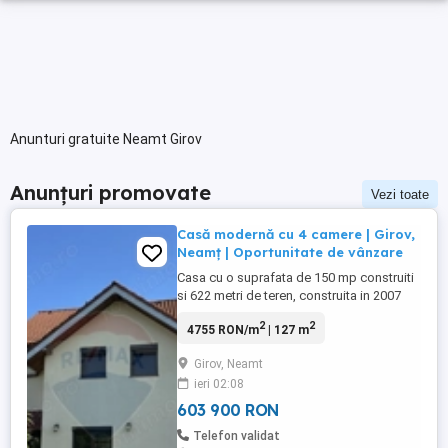
Anunturi gratuite Neamt Girov
Anunțuri promovate
Vezi toate
Casă modernă cu 4 camere | Girov,
Neamț | Oportunitate de vânzare
Casa cu o suprafata de 150 mp construiti
si 622 metri de teren, construita in 2007
din caramida compusa din 3 dormitoare,
2
2
4755 RON/m
| 127 m
living cu bucatarie, 2 bai, garaj si terasa
situata in Girov la doar 15 minute distanta
Girov, Neamt
de Piatra Neamt.
ieri 02:08
603 900 RON
Telefon validat