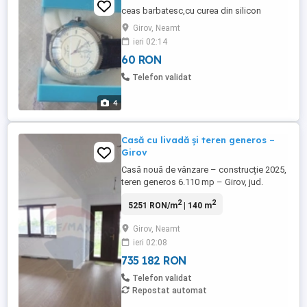
ceas barbatesc,cu curea din silicon
Girov, Neamt
ieri 02:14
60 RON
Telefon validat
4
Casă cu livadă și teren generos –
Girov
Casă nouă de vânzare – construcție 2025,
teren generos 6.110 mp – Girov, jud.
Neamț Vă oferim spre vânzare o
2
2
5251 RON/m
| 140 m
proprietate deosebită, situată într-o zonă
liniștită din comuna Girov, județul Neamț –
Girov, Neamt
ideală pentru cei care caută confort,
ieri 02:08
natură și intimitate. Detalii proprietate:
Casă nou construită în ...
735 182 RON
Telefon validat
Repostat automat