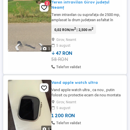
Teren intravilan Girov județul
2
Neamț
Teren intravilan cu suprafața de 2500 mp,
amplasat la drum județean asfaltat în
localitatea Girov județul Neamț la 11 km
2
2
0,02 RON/m
| 2,500 m
de Piatra Neamț. Deschiderea - lățimea
terenului este de 26 metri. Accesul se face
Girov, Neamt
direct din drumul județean. Terenul are ca
5 august
utilități apă curentă de la rețea Apaserv și
1
rețeaua electrică ...
47 RON
58 RON
Telefon validat
Vand apple watch ultra
Vand apple watch ultra , ca nou , putin
folosit cu protectie ecarn de nou montata
si tinut in cutie.
Girov, Neamt
5 august
1 200 RON
Telefon validat
5