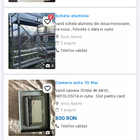
Schela aluminiu
2
vand schela aluminiu din doua tronsoane ,
ca noua , folosita o data in curte.
Girov, Neamt
5 august
Telefon validat
4
Camera auto 70 Mai
Vand camera 70 Mai 4K A810 ,
NEFOLOSITA in cutie . Slot pentru card
memorie .
Girov, Neamt
5 august
800 RON
Telefon validat
5