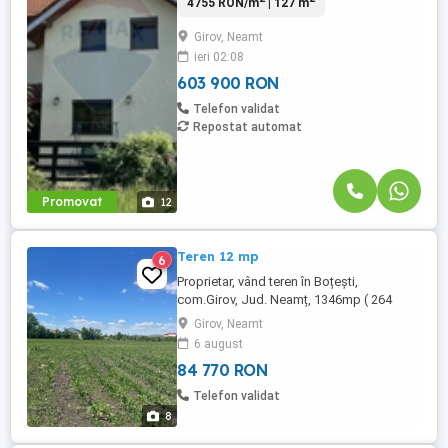
4755 RON/m
| 127 m
living cu bucatarie, 2 bai, garaj si terasa
situata in Girov la doar 15 minute distanta
Girov, Neamt
de Piatra Neamt.
ieri 02:08
603 900 RON
Telefon validat
Repostat automat
Promovat
12
Teren 12 mp
6
Proprietar, vând teren în Boțești,
com.Girov, Jud. Neamț, 1346mp ( 264
intravilan+ 1082 extravilan ), lângă Dj156A,
Girov, Neamt
accesul făcându-se printr-o cale de acces
6 august
privată, cu posibilitate de racordare la apă
84 770 RON
și curent electric. Pretul este de 12 euro
mp
Telefon validat
8