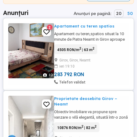
Anunțuri
20
50
Anunțuri pe pagină:
Apartament cu teren spatios
2
Apartament cu teren,spatios situat la 10
minute de Piatra Neamt in Girov aproape
de centru. Imobilul se află într-un complex
2
2
4505 RON/m
| 63 m
rezidential construit in 201 6 din
cârămidă.lzolatie termica si
Girov, Girov, Neamt
confort.Camerele decomandate( peste 18
ieri 19:10
mp fiecare),,bucatarie spatioasa si
practica. Terasa generoasa pentru
283 792 RON
10
relaxare.Fiecare ...
Telefon validat
Proprietate deosebita Girov –
Neamt
Obiectiv Imobiliare va propune spre
vanzare o vilă elegantă, situată într-o zonă
deosebită, care îmbină confortul cu
2
2
10876 RON/m
| 82 m
rafinamentul, fiind locul ideal pentru a crea
o atmosferă de neuitat pentru oaspeții