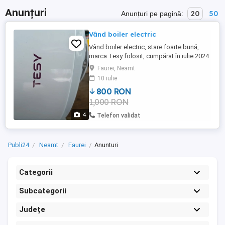
Anunțuri
20
50
Anunțuri pe pagină:
Vând boiler electric
Vând boiler electric, stare foarte bună,
marca Tesy folosit, cumpărat în iulie 2024.
Faurei, Neamt
10 iulie
800 RON
1,000 RON
4
Telefon validat
Publi24
Neamt
Faurei
Anunturi
Categorii
Subcategorii
Județe