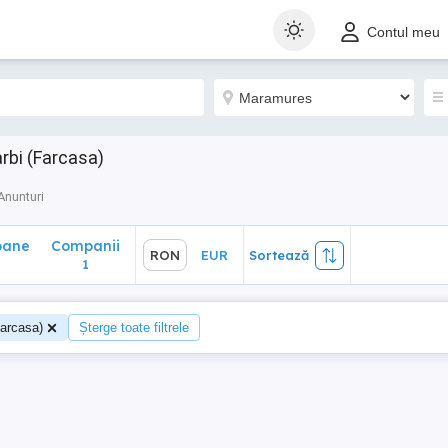
ane
Companii
RON
EUR
Sortează
Contul meu
1
rbi (Farcasa)
Anunturi
oane
Companii
RON
EUR
Sortează
1
Farcasa)
Șterge toate filtrele