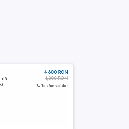
600 RON
1,000 RON
nută
vă
Telefon validat