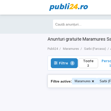
publi
24
.ro
Toate
Perso
Filtre
2
2
1
Anunturi gratuite Maramures Sa
Publi24
Maramures
Sarbi (Farcasa)
Toate
Pers
Filtre
2
2
1
Filtre active:
Maramures
Sarbi (