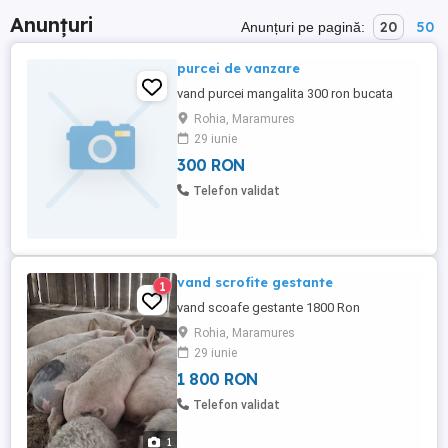
Anunțuri
20
50
Anunțuri pe pagină:
purcei de vanzare
vand purcei mangalita 300 ron bucata
Rohia, Maramures
29 iunie
300 RON
Telefon validat
vand scrofite gestante
1
vand scoafe gestante 1800 Ron
Rohia, Maramures
29 iunie
1 800 RON
Telefon validat
1