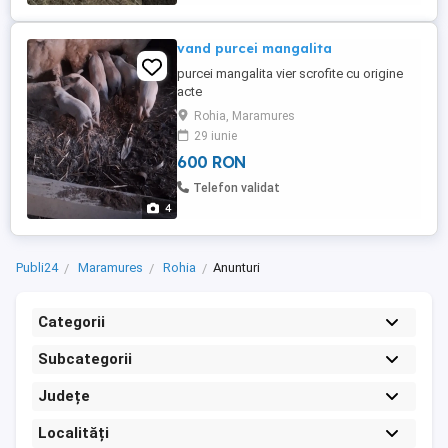
vand purcei mangalita
purcei mangalita vier scrofite cu origine
acte
Rohia, Maramures
29 iunie
600 RON
Telefon validat
4
Publi24
Maramures
Rohia
Anunturi
Categorii
Subcategorii
Județe
Localități