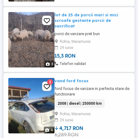
lot de 25 de porcii mari si mici
scroafe gestante porcii de
sacrificat
porci de vanzare pret bun
Rohia, Maramures
29 iunie
15,3 RON
Telefon validat
3
vand ford focus
3
ford focus de vanzare in perfecta stare de
functionare
2008 | diesel | 250000 km
Rohia, Maramures
29 iunie
4,717 RON
4
6,289 RON